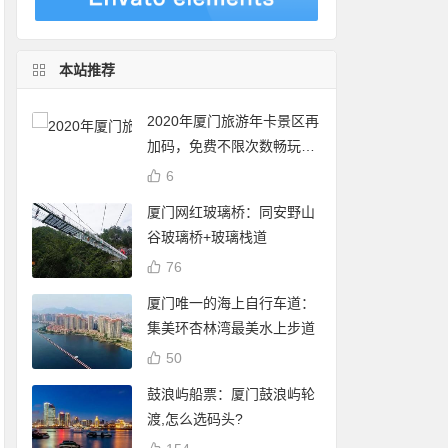
本站推荐
2020年厦门旅游年卡景区再
加码，免费不限次数畅玩24
个景点
6
厦门网红玻璃桥：同安野山
谷玻璃桥+玻璃栈道
76
厦门唯一的海上自行车道：
集美环杏林湾最美水上步道
50
鼓浪屿船票：厦门鼓浪屿轮
渡,怎么选码头?