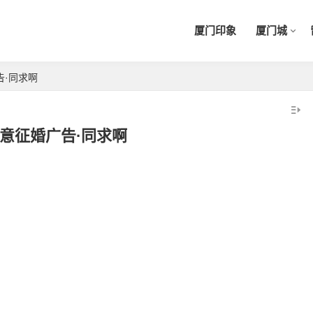
厦门印象
厦门城
告·同求啊
意征婚广告·同求啊