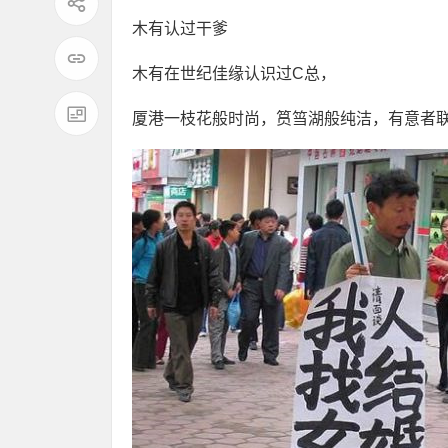
木有认过干爹
木有在世纪佳缘认识过C总，
厦港一枝花般时尚，筼筜湖般纯洁，有意者