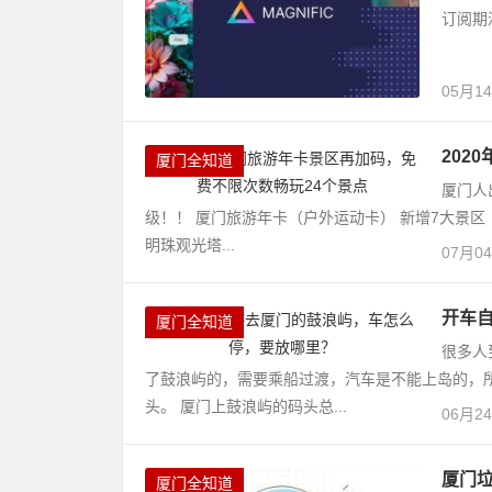
订阅期
05月1
202
厦门全知道
厦门人
级！！ 厦门旅游年卡（户外运动卡） 新增7大景区
明珠观光塔...
07月0
开车
厦门全知道
很多人
了鼓浪屿的，需要乘船过渡，汽车是不能上岛的，
头。 厦门上鼓浪屿的码头总...
06月2
厦门
厦门全知道