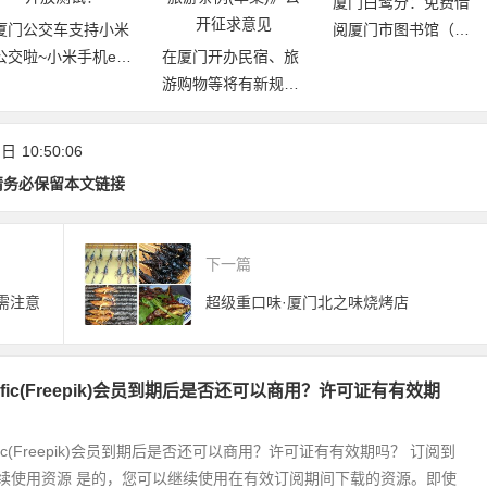
厦门白鹭分：免费借
厦门公交车支持小米
阅厦门市图书馆（含
公交啦~小米手机e通
在厦门开办民宿、旅
17个分馆）图书
卡上线，华为手机开
游购物等将有新规
放测试！
范！《厦门经济特区
旅游条例(草案)》公
 日
10:50:06
开征求意见
请务必保留本文链接
下一篇
需注意
超级重口味·厦门北之味烧烤店
nific(Freepik)会员到期后是否还可以商用？许可证有有效期
ific(Freepik)会员到期后是否还可以商用？许可证有有效期吗？ 订阅到
续使用资源 是的，您可以继续使用在有效订阅期间下载的资源。即使