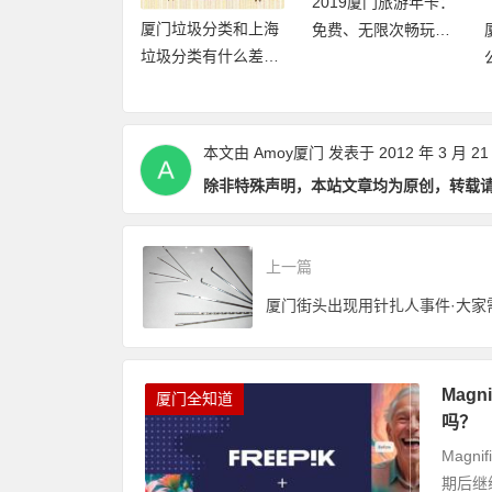
自驾游去厦门的
2019厦门旅游年卡：
厦门垃圾分类和上海
屿，车怎么停，
免费、无限次畅玩厦
垃圾分类有什么差异
哪里？
门21大景区
点和优缺点？
本文由
Amoy厦门
发表于 2012 年 3 月 21
除非特殊声明，本站文章均为原创，转载
上一篇
厦门街头出现用针扎人事件·大家
Mag
厦门全知道
吗？
Magn
期后继