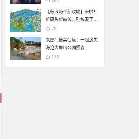
154
【鼓浪屿坐船攻略】来啦！
新码头新航线，别搞混了
哦！
72
来厦门最美仙境：一起迷失
海沧大屏山公园雾森
115