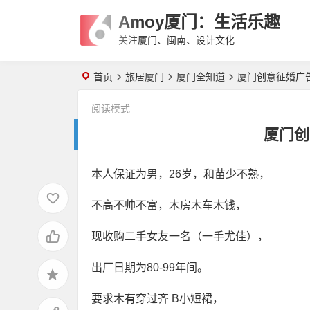
Amoy厦门：生活乐趣
关注厦门、闽南、设计文化
首页
旅居厦门
厦门全知道
厦门创意征婚广
阅读模式
厦门创
本人保证为男，26岁，和苗少不熟，
不高不帅不富，木房木车木钱，
现收购二手女友一名（一手尤佳），
出厂日期为80-99年间。
要求木有穿过齐 B小短裙，