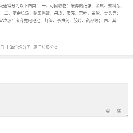
圾通常分为以下四类： 一、可回收物：废弃的纸张、金属、塑料瓶、
； 二、厨余垃圾：剩菜剩饭、果皮、蛋壳、菜叶、茶渣、骨头等；
害垃圾：废弃充电电池、灯管、杀虫剂、胶片、药品等； 四、其...
0日
上海垃圾分类
厦门垃圾分类