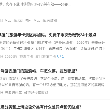
满，您在下载时获得的许可仍然有效——只要...
4日
Magnific商用时间
Magnific有效期
0年厦门旅游年卡景区再加码，免费不限次数畅玩24个景点
出游的必备省钱利器 厦门旅游年卡（户外运动卡） 2020年迎来重磅升
（项目） 年卡新增景区（项目） 嘉庚剧院（含观剧） 金厦环鼓游 海上
4日
2020厦门旅游年卡
厦门旅游年卡
1
自驾游去厦门的鼓浪屿，车怎么停，要放哪里？
到厦门就是为了去鼓浪屿。它是个小岛，岛上没有机动车，汽车是到不
所以如果自驾游的话，有一个非常方便的地方，那就是海沧区的嵩屿码
4日
鼓浪屿停车
鼓浪屿停车收费
垃圾分类和上海垃圾分类有什么差异点和优缺点？