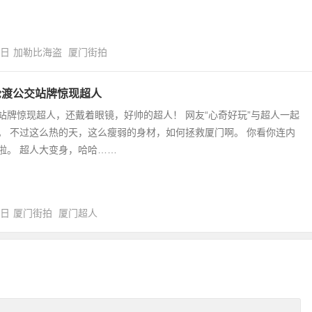
3日
加勒比海盗
厦门街拍
轮渡公交站牌惊现超人
站牌惊现超人，还戴着眼镜，好帅的超人！ 网友“心奇好玩”与超人一起
。 不过这么热的天，这么瘦弱的身材，如何拯救厦门啊。 你看你连内
啦。 超人大变身，哈哈……
0日
厦门街拍
厦门超人