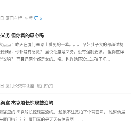
8日
厦门车牌
车牌
5
义务 但你真的忍心吗
大点点：昨天在厦门96路上看见的一幕。。。 孕妇肚子大的都超过椅
妹妹呀，你都没有感觉？ 虽说让座是义务，没有强制要求。 但你这样
得安稳？ 而且还两个都是女的。哎。也许她还没生过孩子吧...
5日
厦门公交车让座
厦门街拍
海盗 杰克船长惊现鼓浪屿
海盗里的 杰克船长惊现鼓浪屿。 趁他不注意拍了个背面照， 难道他最
来厦门啦？？？ 厦门真的是天天有惊喜啊。。。