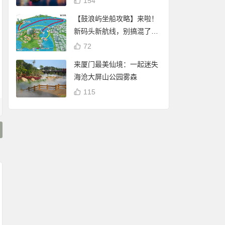
154
【鼓浪屿坐船攻略】来啦！
新码头新航线，别搞混了
哦！
72
来厦门最美仙境：一起迷失
海沧大屏山公园雾森
115
厦门白鹭分查询：可