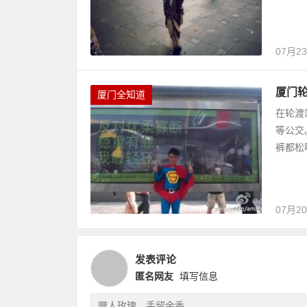
07月2
厦门
厦门全知道
在轮渡
等公交
裤都松
07月2
发表评论
匿名网友
填写信息