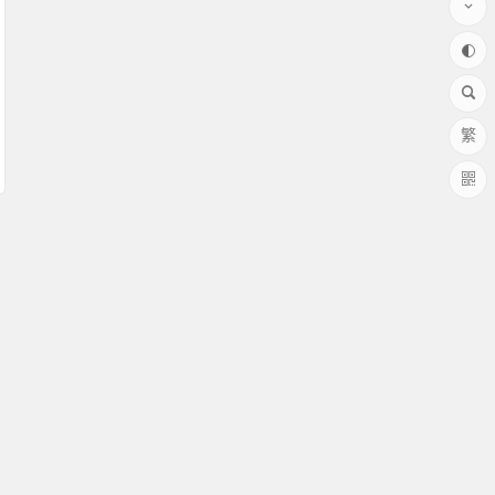
繁
58008