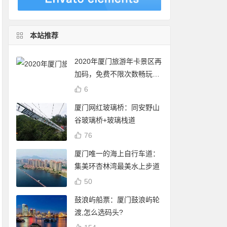
本站推荐
2020年厦门旅游年卡景区再
加码，免费不限次数畅玩24
个景点
6
厦门网红玻璃桥：同安野山
谷玻璃桥+玻璃栈道
76
厦门唯一的海上自行车道：
集美环杏林湾最美水上步道
50
鼓浪屿船票：厦门鼓浪屿轮
渡,怎么选码头?