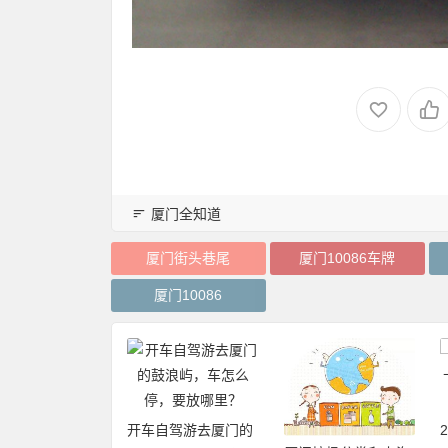
厦门全知道
厦门街头巷尾
厦门10086车牌
厦门10086
自驾游去厦门的
2019厦门旅游年卡：