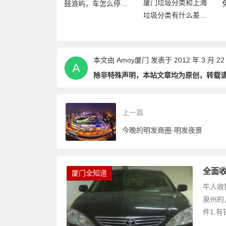
厦门垃圾分类和上海
屿，车怎么停，
免费、无限次畅玩厦
垃圾分类有什么差异
哪里？
门21大景区
点和优缺点？
本文由
Amoy厦门
发表于 2012 年 3 月 22
除非特殊声明，本站文章均为原创，转载
上一篇
今晚的明发商圈·明发夜景
全面收
厦门全知道
牛人收集
泉州的
件1.