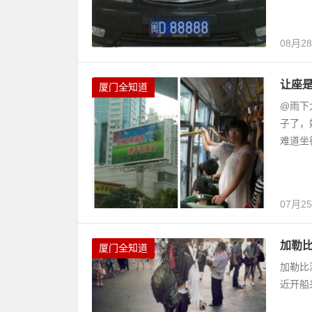
08月2
让座是
厦门全知道
@雨下
子了，
难道坐
07月2
加勒比
厦门全知道
加勒比
近开船