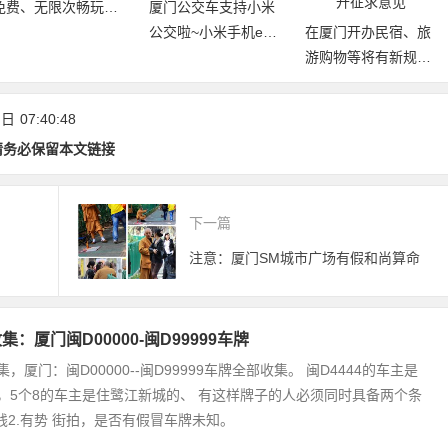
厦门白鹭分：免费借
厦门公交车支持小米
阅厦门市图书馆（含
公交啦~小米手机e通
在厦门开办民宿、旅
17个分馆）图书
卡上线，华为手机开
游购物等将有新规
放测试！
范！《厦门经济特区
旅游条例(草案)》公
 日
07:40:48
开征求意见
请务必保留本文链接
下一篇
注意：厦门SM城市广场有假和尚算命
集：厦门闽D00000-闽D99999车牌
，厦门：闽D00000--闽D99999车牌全部收集。 闽D4444的车主是
，5个8的车主是住鹭江新城的、 有这样牌子的人必须同时具备两个条
有钱2.有势 街拍，是否有假冒车牌未知。