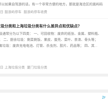
所以如果自驾游的话，有一个非常方便的地方，那就是海沧区的嵩屿码
4日
鼓浪屿停车
鼓浪屿停车收费
垃圾分类和上海垃圾分类有什么差异点和优缺点？
圾通常分为以下四类： 一、可回收物：废弃的纸张、金属、塑料瓶、
； 二、厨余垃圾：剩菜剩饭、果皮、蛋壳、菜叶、茶渣、骨头等；
害垃圾：废弃充电电池、灯管、杀虫剂、胶片、药品等； 四、其...
0日
上海垃圾分类
厦门垃圾分类
2
F