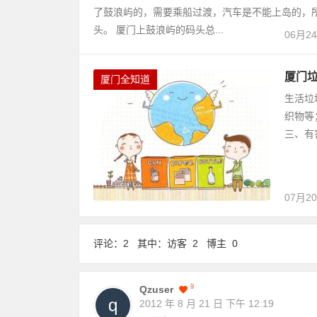
了鼓浪屿的，需要乘船过渡，汽车是不能上岛的，
头。 厦门上鼓浪屿的码头总...
06月2
厦门
厦门全知道
生活垃
织物等
三、有
07月2
评论：2 其中：访客 2 博主 0
9
Qzuser
2012 年 8 月 21 日
下午 12:19