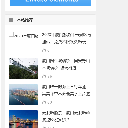
本站推荐
2020年厦门旅游年卡景区再
加码，免费不限次数畅玩24
个景点
6
厦门网红玻璃桥：同安野山
谷玻璃桥+玻璃栈道
76
厦门唯一的海上自行车道：
集美环杏林湾最美水上步道
50
鼓浪屿船票：厦门鼓浪屿轮
渡,怎么选码头?