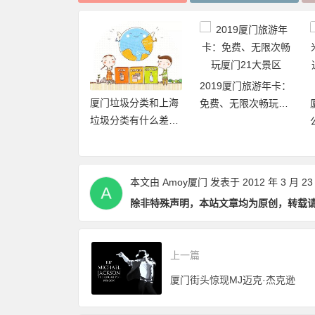
自驾游去厦门的
2019厦门旅游年卡：
厦门垃圾分类和上海
屿，车怎么停，
免费、无限次畅玩厦
垃圾分类有什么差异
哪里？
门21大景区
点和优缺点？
本文由
Amoy厦门
发表于 2012 年 3 月 23
除非特殊声明，本站文章均为原创，转载
上一篇
厦门街头惊现MJ迈克·杰克逊