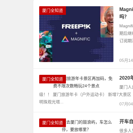
Mag
厦门全知道
吗？
Magn
期后继
订阅期
05月1
202
厦门全知道
厦门人
级！！ 厦门旅游年卡（户外运动卡） 新增7大景区
明珠观光塔...
07月0
开车
厦门全知道
很多人