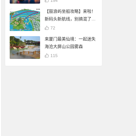
154
【鼓浪屿坐船攻略】来啦！
新码头新航线，别搞混了
哦！
72
来厦门最美仙境：一起迷失
海沧大屏山公园雾森
115