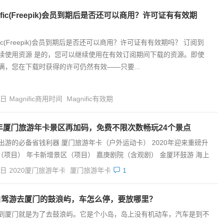
nific(Freepik)会员到期后是否还可以商用？许可证有有效期
ific(Freepik)会员到期后是否还可以商用？许可证有有效期吗？ 订阅到
续使用资源 是的，您可以继续使用在有效订阅期间下载的资源。即使
满，您在下载时获得的许可仍然有效——只要...
4日
Magnific商用时间
Magnific有效期
0年厦门旅游年卡景区再加码，免费不限次数畅玩24个景点
出游的必备省钱利器 厦门旅游年卡（户外运动卡） 2020年迎来重磅升
（项目） 年卡新增景区（项目） 嘉庚剧院（含观剧） 金厦环鼓游 海上
4日
2020厦门旅游年卡
厦门旅游年卡
1
自驾游去厦门的鼓浪屿，车怎么停，要放哪里？
到厦门就是为了去鼓浪屿。它是个小岛，岛上没有机动车，汽车是到不