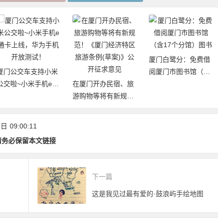
厦门白鹭分：免费借
厦门公交车支持小米
阅厦门市图书馆（含
公交啦~小米手机e通
在厦门开办民宿、旅
17个分馆）图书
卡上线，华为手机开
游购物等将有新规
放测试！
范！《厦门经济特区
旅游条例(草案)》公
 日
09:00:11
开征求意见
请务必保留本文链接
下一篇
这是我见过最有爱的·鼓浪屿手绘地图