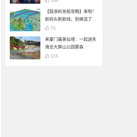
154
【鼓浪屿坐船攻略】来啦！
新码头新航线，别搞混了
哦！
72
来厦门最美仙境：一起迷失
海沧大屏山公园雾森
115