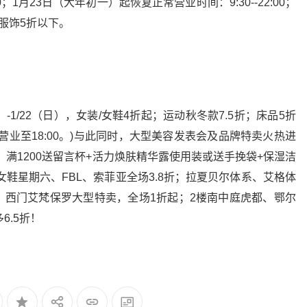
00；1月23日（大年初一）起恢复正常营业时间：9:30--22:00；
服饰5折以下。
）-1/22（日），女装/女鞋4折起；运动秋冬款7.5折；床品5折
日）营业至18:00。)与此同时，大型美容发表会及品牌特卖火热进
+乳；满1200送留言杯+活力焕肤精华露使用装或送手挽袋+保湿洁
女鞋星期六、FBL、索菲亚全场3.8折；拉夏贝尔体系、艾格体
起；西门艾梵保罗大型特卖，全场1折起；2楼南中庭虎都、鄂尔
6.5折！