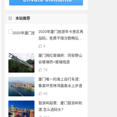
本站推荐
2020年厦门旅游年卡景区再
加码，免费不限次数畅玩24
个景点
6
厦门网红玻璃桥：同安野山
谷玻璃桥+玻璃栈道
76
厦门唯一的海上自行车道：
集美环杏林湾最美水上步道
50
鼓浪屿船票：厦门鼓浪屿轮
渡,怎么选码头?