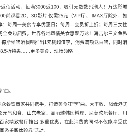
满仟返佰活动，每满3000返100，吸引无数数码潮人！万达影城
00前观看2D、3D影片 仅需25元（VIP厅、 IMAX厅除外，如
专享：每周一美食专享优惠日；每周二会员折上折；每周三女性
场全免包厢费。世界各地风情美食惠聚万达！海吉尔三文鱼私
；德斯堡啤酒餐吧推出1元钱超值享，消费满额送白啤，同时消
餐8.5折特惠……更多美食，现场领略！
享”曲。
众餐饮商家共同携手，打造美食狂“享”曲。大丰收、凤缘港式
桑元气和食、山东老家、高丽雅韩国料理、尼莫欢乐餐厅、川
百家精致餐厅推出 多重优惠，在此消费的同时不仅能享受优
王国游乐园体验券”活动。