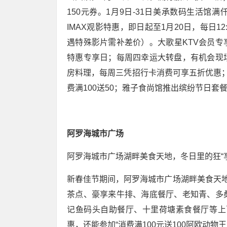
150元券。1月9日-31日美承数码生活馆
IMAX观影特惠，即日起至1月20日，每日12:
遇特殊影片需补差价）。大歌星KTV会员
特惠专享日；每周四幸运大转盘，有机会现
房料理，每周三凭招行卡消费可享五折优惠
费满100送50；雅子食尚馆推出缤纷节日套
阿罗海城市广场
阿罗海城市广场湖畔美食天地，冬日里的狂“
新春佳节期间，阿罗海城市广场湖畔美食天地
茶点、豪享来牛排、海底餐厅、老知青、多
记鱼码头自助餐厅、十里荷塘素食餐厅等上
惠，还能参加“消费满100元送100阿欧动物