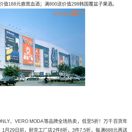
价值168元鹿茸血酒；满800送价值298韩国覆盆子果酒。
N、ONLY、VERO MODA等品牌全场热卖，低至5折！万千百货年
；1月29日前，耐克工厂店2件8折，3件7.5折，每满688元再送