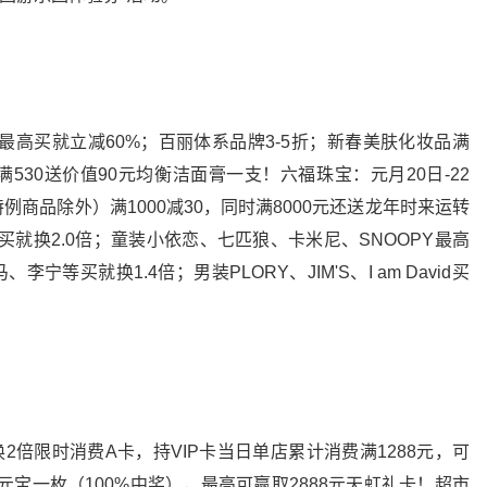
最高买就立减60%；百丽体系品牌3-5折；新春美肤化妆品满
满530送价值90元均衡洁面膏一支！六福珠宝：元月20日-22
特例商品除外）满1000减30，同时满8000元还送龙年时来运转
就换2.0倍；童装小依恋、七匹狼、卡米尼、SNOOPY最高
、李宁等买就换1.4倍；男装PLORY、JIM'S、I am David买
2倍限时消费A卡，持VIP卡当日单店累计消费满1288元，可
金元宝一枚（100%中奖），最高可赢取2888元天虹礼卡！超市