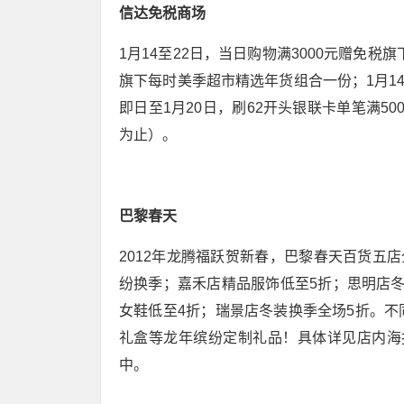
信达免税商场
1月14至22日，当日购物满3000元赠免
旗下每时美季超市精选年货组合一份；1月1
即日至1月20日，刷62开头银联卡单笔满50
为止）。
巴黎春天
2012年龙腾福跃贺新春，巴黎春天百货五
纷换季；嘉禾店精品服饰低至5折；思明店冬
女鞋低至4折；瑞景店冬装换季全场5折。
礼盒等龙年缤纷定制礼品！具体详见店内海
中。