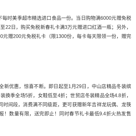
税旗下每时美季超市精选进口食品一份。当日购物满6000元赠免税
4至22日，购买免税新春礼卡满3万元赠进口红酒一瓶；另外，
00元赠200元免税礼卡（限1300份，每卡每天限领一份，赠完
店全新优惠，惊喜不断。即日起至1月29日，中山店精品冬装缤
装换季全场5折，女鞋低至4折；世贸店冬装精品全场4.8折，
不同时间段，消费满不同级距，更可获赠新年吉祥龙玩偶、龙筷
报！数量有限，送完即止！同时春节礼卡最低9.4折火热发售