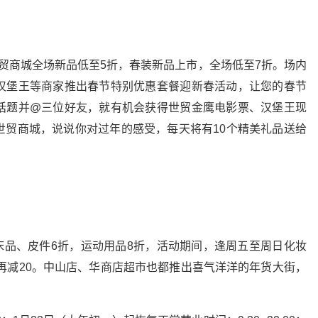
禹洲世贸商城全场新品低至5折，春装新品上市，全场低至7折。场内
汉堡王等商家推出春节特别优惠套餐迎新春活动，让您的春节
话题并@三位好友，就有机会获得世贸金鹰电影票、汉堡王现
世贸商城，说说你对过年的感受，每天将有10个精美礼品送给
、床品、皮件6折，运动用品8折，活动期间，逢周五至周日化妆
0再减20。中山店、华商店超市也都推出喜气洋洋的年货大街，
。