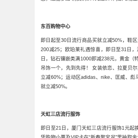
东百购物中心
即日起至30日流行商品买就立减50%，鞋区
200减25；欧珀莱礼遇惊喜，即日至31日，
日，钻石镶嵌类满1000即减238元，黄金（
吊饰一个，先到先得！ 女装依恋、拉夏贝尔买
立减60%；运动区adidas、nike、匡威、彪马
就立减50%。
天虹三店流行服饰
即日至21日，厦门天虹三店流行服饰1元起换
凭购物小票及VIP卡在“新春聚宝盆”里抽取