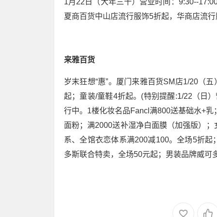
1月22日（大年三十）营业时间：9:30--17:
夏商百货中山店流行服饰5折起，华商店流行
来雅百货
岁末狂想“惠”。厦门来雅百货SM店1/20（五
起；童装/童鞋4折起。(特别提醒:1/22（
行中。1楼化妆名品Fancl满800送基础水
面粉；满2000送补湿净白面膜（加强版）；
系、全馆衣恋体系满200减100。全场5折
多斯联合特卖，全场50元起；男装品牌威可多