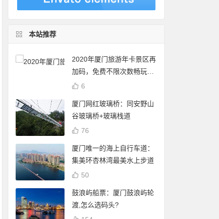
本站推荐
2020年厦门旅游年卡景区再
加码，免费不限次数畅玩24
个景点
6
厦门网红玻璃桥：同安野山
谷玻璃桥+玻璃栈道
76
厦门唯一的海上自行车道：
集美环杏林湾最美水上步道
50
鼓浪屿船票：厦门鼓浪屿轮
渡,怎么选码头?