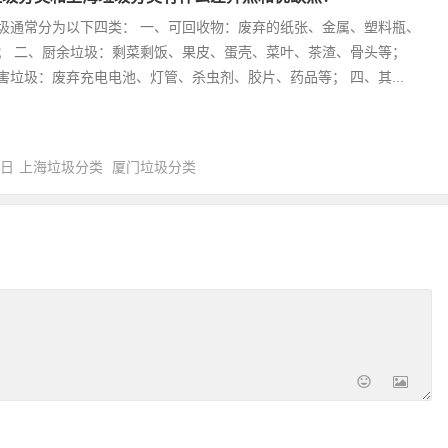
圾通常分为以下四类： 一、可回收物：废弃的纸张、金属、塑料瓶、
； 二、厨余垃圾：剩菜剩饭、果皮、蛋壳、菜叶、茶渣、骨头等；
害垃圾：废弃充电电池、灯管、杀虫剂、胶片、药品等； 四、其...
0日
上海垃圾分类
厦门垃圾分类