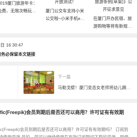
2019厦门旅游年卡：
免费、无限次畅玩厦
厦门公交车支持小米
门21大景区
公交啦~小米手机e通
在厦门开办民宿、旅
卡上线，华为手机开
游购物等将有新规
放测试！
范！《厦门经济特区
旅游条例(草案)》公
 日
16:30:47
开征求意见
请务必保留本文链接
下一篇
马勒戈壁！厦门变态女老师将幼儿踢出半米远
nific(Freepik)会员到期后是否还可以商用？许可证有有效期
ific(Freepik)会员到期后是否还可以商用？许可证有有效期吗？ 订阅到