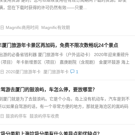
续使用资源 是的，您可以继续使用在有效订阅期间下载的资源。即使
满，您在下载时获得的许可仍然有效——只要...
4日
Magnific商用时间
Magnific有效期
0年厦门旅游年卡景区再加码，免费不限次数畅玩24个景点
出游的必备省钱利器 厦门旅游年卡（户外运动卡） 2020年迎来重磅升
（项目） 年卡新增景区（项目） 嘉庚剧院（含观剧） 金厦环鼓游 海上
4日
2020厦门旅游年卡
厦门旅游年卡
1
自驾游去厦门的鼓浪屿，车怎么停，要放哪里？
到厦门就是为了去鼓浪屿。它是个小岛，岛上没有机动车，汽车是到不
所以如果自驾游的话，有一个非常方便的地方，那就是海沧区的嵩屿码
4日
鼓浪屿停车
鼓浪屿停车收费
垃圾分类和上海垃圾分类有什么差异点和优缺点？