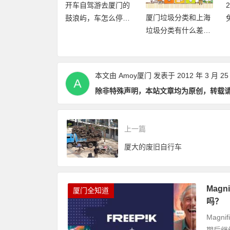
开车自驾游去厦门的
厦门垃圾分类和上海
20年厦门旅游年卡
鼓浪屿，车怎么停，
垃圾分类有什么差异
再加码，免费不
要放哪里？
点和优缺点？
数畅玩24个景点
本文由
Amoy厦门
发表于 2012 年 3 月 25
除非特殊声明，本站文章均为原创，转载
上一篇
厦大的废旧自行车
Mag
厦门全知道
吗？
Magn