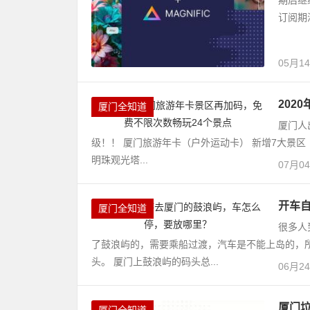
期后继
订阅期
05月1
202
厦门全知道
厦门人
级！！ 厦门旅游年卡（户外运动卡） 新增7大景区
明珠观光塔...
07月0
开车
厦门全知道
很多人
了鼓浪屿的，需要乘船过渡，汽车是不能上岛的，
头。 厦门上鼓浪屿的码头总...
06月2
厦门
厦门全知道