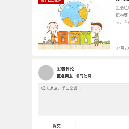
生活垃
织物等
三、有
07月2
发表评论
匿名网友
填写信息