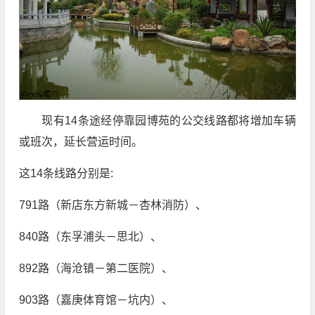
现有14条途经停靠园博苑的公交线路都将增加车辆
或班次，延长营运时间。
这14条线路分别是:
791路（新店东方新城－杏林消防）、
840路（东孚浦头－思北）、
892路（海沧镇－第二医院）、
903路（嘉庚体育馆－坑内）、