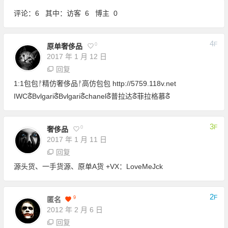
评论：6 其中：访客 6 博主 0
4
F
0
原单奢侈品
2017 年 1 月 12 日
回复
1:1包包ᚡ精仿奢侈品ᚡ高仿包包
http://5759.118v.net
IWCᣱBvlgariᣱBvlgariᣱchanelᣱ普拉达ᣱ菲拉格慕ᣱ
3
F
0
奢侈品
2017 年 1 月 11 日
回复
源头货、一手货源、原单A货 +VX：LoveMeJck
2
F
9
匿名
2012 年 2 月 6 日
回复