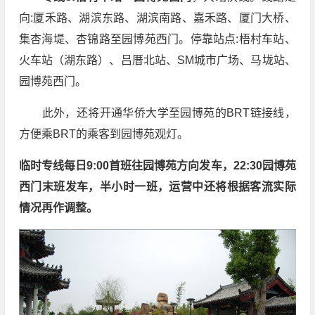
向:厦禾路、湖滨东路、湖滨南路、嘉禾路、厦门大桥、
集杏海堤、杏锦路至园博苑西门。停靠站点:梧村车站、
火车站（湖东路）、吕厝北站、SM城市广场、马垅站、
园博苑西门。
此外，还将开通华侨大学至园博苑的BRT链接线，
方便乘BRT的乘客到园博苑观灯。
临时专线每日9:00首班往园博苑方向发车，22:30园博苑
西门末班发车，半小时一班，运营中还将根据客流实际
情况再作调整。