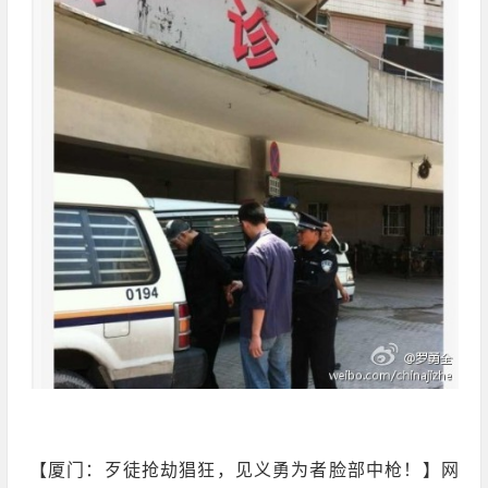
【厦门：歹徒抢劫猖狂，见义勇为者脸部中枪！】网