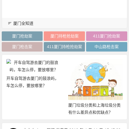
厦门全知道
厦门抢劫案
厦门持枪抢劫案
411厦门抢劫案
厦门枪击案
411厦门持枪抢劫案
中山路枪击案
开车自驾游去厦门的鼓浪屿，
车怎么停，要放哪里？
厦门垃圾分类和上海垃圾分类
有什么差异点和优缺点？