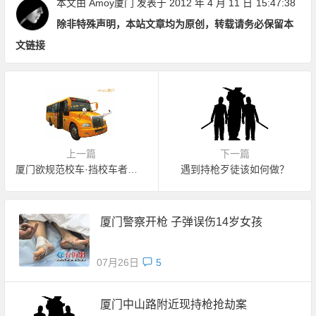
本文由
Amoy厦门
发表于 2012 年 4 月 11 日
15:47:38
除非特殊声明，本站文章均为原创，转载请务必保留本
文链接
上一篇
下一篇
厦门欲规范校车·挡校车者罚200元
遇到持枪歹徒该如何做？
厦门警察开枪 子弹误伤14岁女孩
07月26日
5
厦门中山路附近现持枪抢劫案