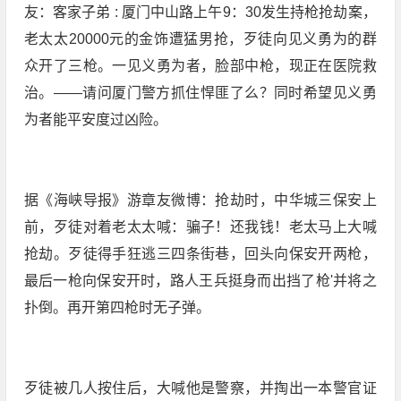
友：客家子弟 : 厦门中山路上午9：30发生持枪抢劫案，
老太太20000元的金饰遭猛男抢，歹徒向见义勇为的群
众开了三枪。一见义勇为者，脸部中枪，现正在医院救
治。——请问厦门警方抓住悍匪了么？同时希望见义勇
为者能平安度过凶险。
据《海峡导报》游章友微博：抢劫时，中华城三保安上
前，歹徒对着老太太喊：骗子！还我钱！老太马上大喊
抢劫。歹徒得手狂逃三四条街巷，回头向保安开两枪，
最后一枪向保安开时，路人王兵挺身而出挡了枪'并将之
扑倒。再开第四枪时无子弹。
歹徒被几人按住后，大喊他是警察，并掏出一本警官证