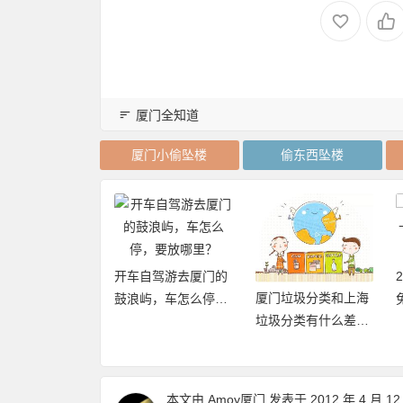
厦门全知道
厦门小偷坠楼
偷东西坠楼
开车自驾游去厦门的
厦门垃圾分类和上海
20年厦门旅游年卡
鼓浪屿，车怎么停，
垃圾分类有什么差异
再加码，免费不
要放哪里？
点和优缺点？
数畅玩24个景点
本文由
Amoy厦门
发表于 2012 年 4 月 12