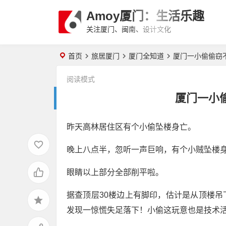
Amoy厦门：生活乐趣
关注厦门、闽南、设计文化
首页
旅居厦门
厦门全知道
厦门一小偷偷窃不
阅读模式
厦门一小偷
昨天高林居住区有个小偷坠楼身亡。
晚上八点半，忽听一声巨响，有个小贼坠楼
眼睛以上部分全部削平啦。
据查顶层30楼边上有脚印，估计是从顶楼
发现一惊慌失足落下！小偷这玩意也是技术