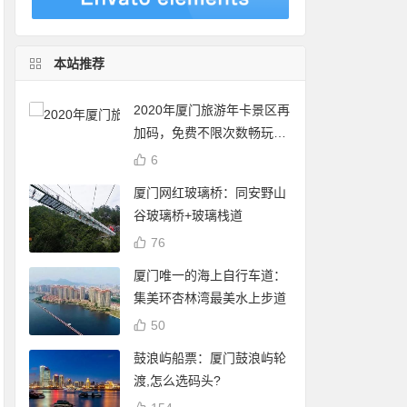
本站推荐
2020年厦门旅游年卡景区再
加码，免费不限次数畅玩24
个景点
6
厦门网红玻璃桥：同安野山
谷玻璃桥+玻璃栈道
76
厦门唯一的海上自行车道：
集美环杏林湾最美水上步道
50
鼓浪屿船票：厦门鼓浪屿轮
渡,怎么选码头?