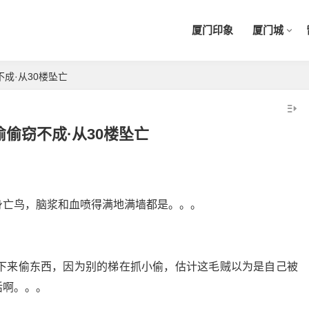
厦门印象
厦门城
成·从30楼坠亡
偷窃不成·从30楼坠亡
身亡鸟，脑浆和血喷得满地满墙都是。。。
吊下来偷东西，因为别的梯在抓小偷，估计这毛贼以为是自己被
活啊。。。