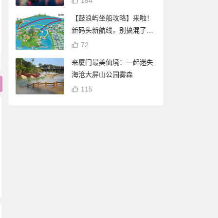
154
【鼓浪屿坐船攻略】来啦！
新码头新航线，别搞混了
哦！
72
来厦门最美仙境：一起迷失
海沧大屏山公园雾森
115
厦门白鹭分：免费借
厦门白鹭分查询：
阅厦门市图书馆（含
谢霆锋 潘玮柏现身厦
享免费停车、借书
17个分馆）图书
门八市买海鲜 将于杏
自行车骑行
林202大排档录制节
目