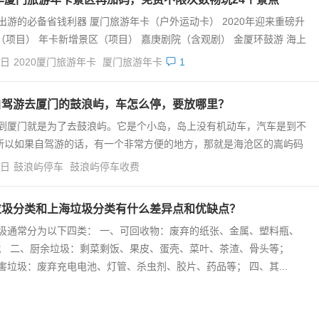
出游的必备省钱利器 厦门旅游年卡（户外运动卡） 2020年迎来重磅升
（项目） 年卡新增景区（项目） 嘉庚剧院（含观剧） 金厦环鼓游 海上
4日
2020厦门旅游年卡
厦门旅游年卡
1
自驾游去厦门的鼓浪屿，车怎么停，要放哪里？
到厦门就是为了去鼓浪屿。它是个小岛，岛上没有机动车，汽车是到不
所以如果自驾游的话，有一个非常方便的地方，那就是海沧区的嵩屿码
4日
鼓浪屿停车
鼓浪屿停车收费
垃圾分类和上海垃圾分类有什么差异点和优缺点？
圾通常分为以下四类： 一、可回收物：废弃的纸张、金属、塑料瓶、
； 二、厨余垃圾：剩菜剩饭、果皮、蛋壳、菜叶、茶渣、骨头等；
害垃圾：废弃充电电池、灯管、杀虫剂、胶片、药品等； 四、其...