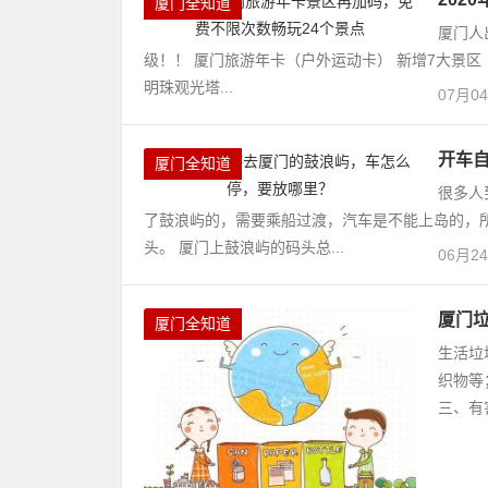
厦门全知道
厦门人
级！！ 厦门旅游年卡（户外运动卡） 新增7大景区
明珠观光塔...
07月0
开车
厦门全知道
很多人
了鼓浪屿的，需要乘船过渡，汽车是不能上岛的，
头。 厦门上鼓浪屿的码头总...
06月2
厦门
厦门全知道
生活垃
织物等
三、有