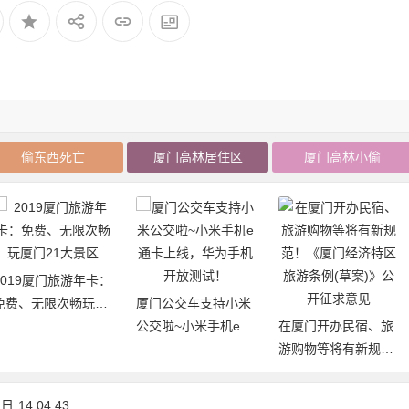
偷东西死亡
厦门高林居住区
厦门高林小偷
2019厦门旅游年卡：
免费、无限次畅玩厦
厦门公交车支持小米
门21大景区
公交啦~小米手机e通
在厦门开办民宿、旅
卡上线，华为手机开
游购物等将有新规
放测试！
范！《厦门经济特区
旅游条例(草案)》公
 日
14:04:43