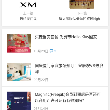
上一篇
下一篇
最炫厦门风
厦大啦啦队最炫民族风high翻全场（视频）
买麦当劳套餐 免费带Hello Kitty回家
10月29日
2
国庆厦门家庭旅馆预订：曾厝垵VS鼓浪
屿
09月22日
Magnific(Freepik)会员到期后是否还可
以商用？许可证有有效期吗？
05月14日