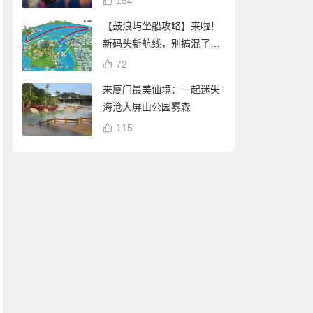
154
【鼓浪屿坐船攻略】来啦！
新码头新航线，别搞混了
哦！
72
来厦门最美仙境：一起迷失
海沧大屏山公园雾森
115