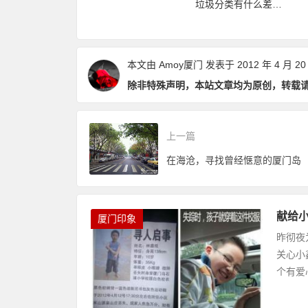
垃圾分类有什么差异
再加码，免费不
要放哪里？
点和优缺点？
数畅玩24个景点
本文由
Amoy厦门
发表于 2012 年 4 月 20
除非特殊声明，本站文章均为原创，转载
上一篇
在海沧，寻找曾经惬意的厦门岛
献给
厦门印象
昨彻夜
关心小
个有爱