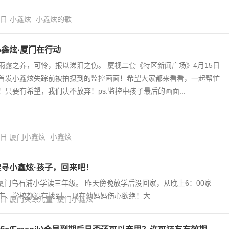
3日
小鑫炫
小鑫炫的歌
鑫炫·厦门在行动
雨露之养，可怜，报以涕泪之伤。 厦视二套《特区新闻广场》4月15日
首发小鑫炫失踪前被拍摄到的监控画面！希望大家都来看看，一起帮忙
！只要有希望，我们决不放弃！ps.监控中孩子最后的画面...
7日
厦门小鑫炫
小鑫炫
寻小鑫炫·孩子，回来吧！
厦门乌石浦小学读三年级。 昨天傍晚放学后没回家，从晚上6：00家
、学校都没有找到， 现在他妈妈伤心欲绝！大...
6日
厦门失踪儿童
厦门小鑫炫