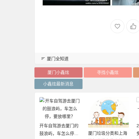
厦门全知道
厦门小鑫炫
寻找小鑫炫
小鑫炫最新消息
开车自驾游去厦门的
厦门垃圾分类和上海
20年厦门旅游年卡
鼓浪屿，车怎么停，