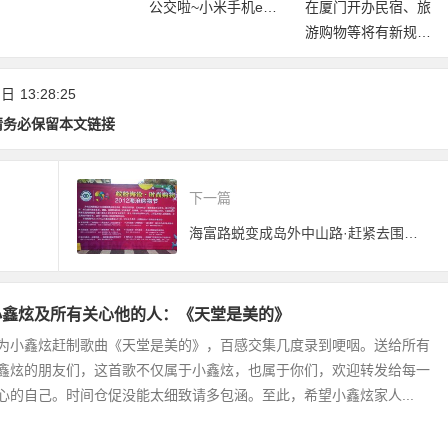
门21大景区
公交啦~小米手机e通
在厦门开办民宿、旅
卡上线，华为手机开
游购物等将有新规
放测试！
范！《厦门经济特区
旅游条例(草案)》公
 日
13:28:25
开征求意见
请务必保留本文链接
下一篇
海富路蜕变成岛外中山路·赶紧去围观吧
小鑫炫及所有关心他的人：《天堂是美的》
为小鑫炫赶制歌曲《天堂是美的》，百感交集几度录到哽咽。送给所有
鑫炫的朋友们，这首歌不仅属于小鑫炫，也属于你们，欢迎转发给每一
心的自己。时间仓促没能太细致请多包涵。至此，希望小鑫炫家人...