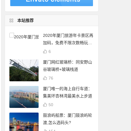
本站推荐
2020年厦门旅游年卡景区再
加码，免费不限次数畅玩24
个景点
6
厦门网红玻璃桥：同安野山
谷玻璃桥+玻璃栈道
76
厦门唯一的海上自行车道：
集美环杏林湾最美水上步道
50
鼓浪屿船票：厦门鼓浪屿轮
渡,怎么选码头?