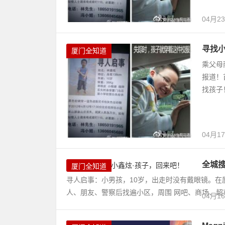
04月2
寻找小
厦门全知道
乘父母
报道！
找孩子
04月1
全城搜
厦门全知道
寻人启事：小男孩，10岁，出走时没有戴眼镜。在
人、朋友、警察后找遍小区，周围 网吧、商场、超市
04月1