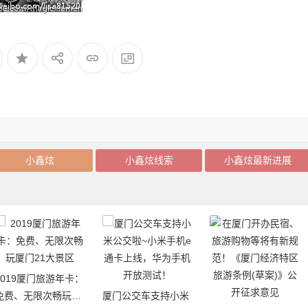
小鑫炫
小鑫炫线索
小鑫炫最新进展
2019厦门旅游年卡：
免费、无限次畅玩厦
厦门公交车支持小米