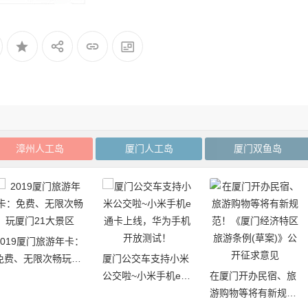
漳州人工岛
厦门人工岛
厦门双鱼岛
厦门白鹭分：免费借
厦门公交车支持小米
阅厦门市图书馆（含
公交啦~小米手机e通
在厦门开办民宿、旅
17个分馆）图书
卡上线，华为手机开
游购物等将有新规