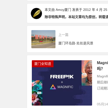
本文由
Amoy厦门
发表于 2012 年 4 月 25
除非特殊声明，本站文章均为原创，转载
上一篇
厦门环岛路·处处是风景
Mag
厦门全知道
吗？
Magn
期后继
订阅期
05月1