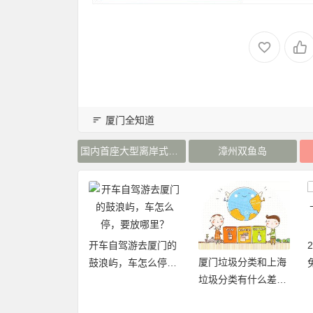
厦门全知道
国内首座大型离岸式生态人工岛
漳州双鱼岛
自驾游去厦门的
2019厦门旅游年卡：
厦门垃圾分类和上海
屿，车怎么停，
免费、无限次畅玩厦
垃圾分类有什么差异
哪里？
门21大景区
点和优缺点？