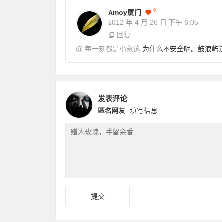
9
Amoy厦门
2012 年 4 月 26 日
下午 6:05
回复
@
每一刻都是小永逺
为什么不安全呢。鼓浪屿
发表评论
匿名网友
填写信息