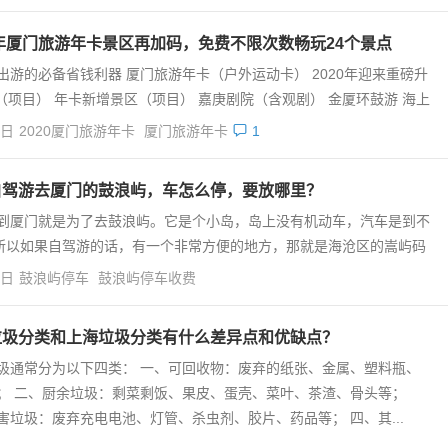
0年厦门旅游年卡景区再加码，免费不限次数畅玩24个景点
出游的必备省钱利器 厦门旅游年卡（户外运动卡） 2020年迎来重磅升
（项目） 年卡新增景区（项目） 嘉庚剧院（含观剧） 金厦环鼓游 海上
4日
2020厦门旅游年卡
厦门旅游年卡
1
自驾游去厦门的鼓浪屿，车怎么停，要放哪里？
到厦门就是为了去鼓浪屿。它是个小岛，岛上没有机动车，汽车是到不
所以如果自驾游的话，有一个非常方便的地方，那就是海沧区的嵩屿码
4日
鼓浪屿停车
鼓浪屿停车收费
垃圾分类和上海垃圾分类有什么差异点和优缺点？
圾通常分为以下四类： 一、可回收物：废弃的纸张、金属、塑料瓶、
； 二、厨余垃圾：剩菜剩饭、果皮、蛋壳、菜叶、茶渣、骨头等；
害垃圾：废弃充电电池、灯管、杀虫剂、胶片、药品等； 四、其...