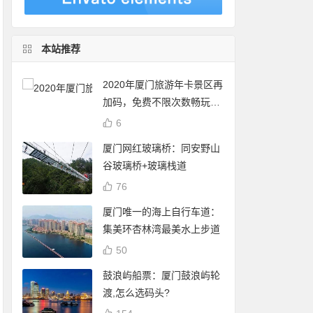
本站推荐
2020年厦门旅游年卡景区再
加码，免费不限次数畅玩24
个景点
6
厦门网红玻璃桥：同安野山
谷玻璃桥+玻璃栈道
76
厦门唯一的海上自行车道：
集美环杏林湾最美水上步道
50
鼓浪屿船票：厦门鼓浪屿轮
渡,怎么选码头?