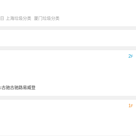
0日
上海垃圾分类
厦门垃圾分类
2
F
lanc︁古驰︁古驰︁路易威登︁
1
F