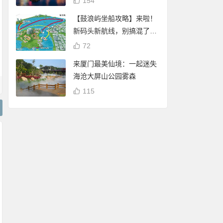
154
【鼓浪屿坐船攻略】来啦！
新码头新航线，别搞混了
哦！
72
来厦门最美仙境：一起迷失
海沧大屏山公园雾森
115
厦门白鹭分查询：可
Magnific(Freepik)
谢霆锋 潘玮柏现身厦
享免费停车、借书、
员到期后是否还可
门八市买海鲜 将于杏
自行车骑行
商用？许可证有有
林202大排档录制节