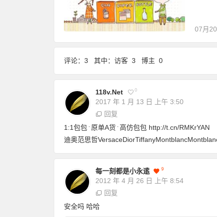
07月2
评论：3 其中：访客 3 博主 0
0
118v.net
2017 年 1 月 13 日
上午 3:50
回复
1:1包包﮲原单A货﮲高仿包包
http://t.cn/RMKrYAN
迪奥︁范思哲Versace︁Dior︁Tiffany︁Montblanc︁Montb
9
每一刻都是小永逺
2012 年 4 月 26 日
上午 8:54
回复
安全吗 哈哈