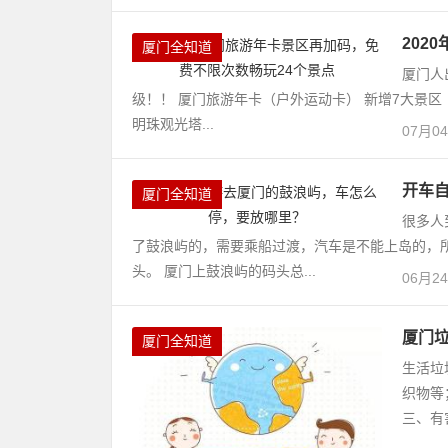
202
厦门全知道
厦门人
级！！ 厦门旅游年卡（户外运动卡） 新增7大景区
明珠观光塔...
07月0
开车
厦门全知道
很多人
了鼓浪屿的，需要乘船过渡，汽车是不能上岛的，
头。 厦门上鼓浪屿的码头总...
06月2
厦门
厦门全知道
生活垃
织物等
三、有