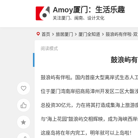
Amoy厦门：生活乐趣
关注厦门、闽南、设计文化
首页
旅居厦门
厦门全知道
鼓浪屿有伴啦·
阅读模式
鼓浪屿有
鼓浪屿有伴啦。国内首座大型离岸式生态人
位于厦门湾南岸招商局漳州开发区二区大磐
总投资30亿元，力在将其打造成集海上旅游
与“海上花园”鼓浪屿交相辉映，成为海峡西
这座岛将在年内完工，明年就可以上岛啦！