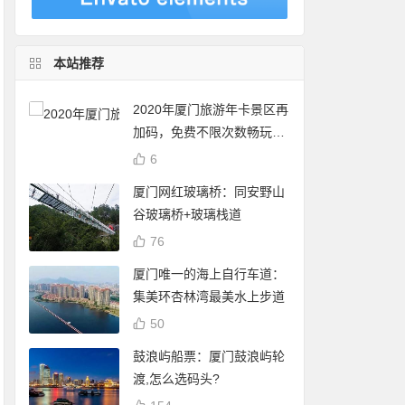
本站推荐
2020年厦门旅游年卡景区再
加码，免费不限次数畅玩24
个景点
6
厦门网红玻璃桥：同安野山
谷玻璃桥+玻璃栈道
76
厦门唯一的海上自行车道：
集美环杏林湾最美水上步道
50
鼓浪屿船票：厦门鼓浪屿轮
渡,怎么选码头?