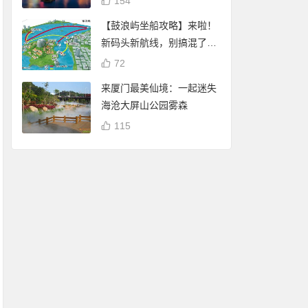
154
【鼓浪屿坐船攻略】来啦！
新码头新航线，别搞混了
哦！
72
来厦门最美仙境：一起迷失
海沧大屏山公园雾森
115