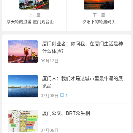
上一篇
下一篇
摩天轮的浪漫·厦门观音山梦幻海岸
夕阳下的轮渡码头
厦门创业者：你问我，在厦门生活是种
什么体验？
09月12日
厦门人：我们才是这城市里最牛逼的展
览品
07月08日
1
厦门公交、BRT众生相
07月05日