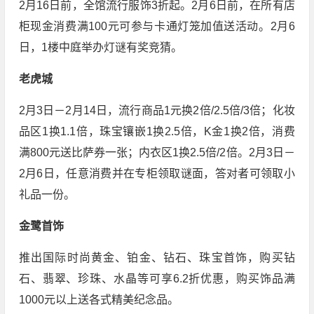
2月16日前，全馆流行服饰3折起。2月6日前，在所有店
柜现金消费满100元可参与卡通灯笼加值送活动。2月6
日，1楼中庭举办灯谜有奖竞猜。
老虎城
2月3日－2月14日，流行商品1元换2倍/2.5倍/3倍；化妆
品区1换1.1倍，珠宝镶嵌1换2.5倍，K金1换2倍，消费
满800元送比萨券一张；内衣区1换2.5倍/2倍。2月3日－
2月6日，任意消费并在专柜领取谜面，答对者可领取小
礼品一份。
金鹭首饰
推出国际时尚黄金、铂金、钻石、珠宝首饰，购买钻
石、翡翠、珍珠、水晶等可享6.2折优惠，购买饰品满
1000元以上送各式精美纪念品。