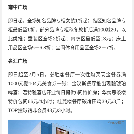
南中广场
即日起，全场知名品牌专柜女装1折起；鞋区知名品牌专
柜最低至1折，部分品牌专柜秋冬款折后满100减20，以
此类推；童装区全场2折起；内衣区最低至13元；床上
用品区全场5－6.8折；宝闽体育用品区全场2－7折。
名汇广场
即日起至2月5日，必胜客餐厅一次性购买现金餐券满
1000元赠104元美食券一张；金汉斯餐厅推出现酿琥珀
啤酒；温特雅酒店开业每日提供6间特价房；华纳思茶楼
特价包间66元/4小时；桂芫楼餐厅碳烤田鸡39元/3斤；
TOP撞球馆非会员48元/3小时。