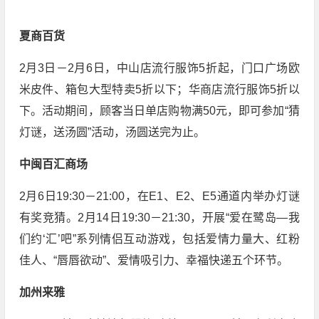
夏商百货
2月3日－2月6日，中山店流行服饰5折起，门口广场欧
米皮件、箱包大型特卖5折以下；华商店流行服饰5折以
下。活动期间，顾客当日单店购物满50元，即可参加“猜
灯谜，送汤圆”活动，汤圆送完为止。
中闽百汇商场
2月6日19:30－21:00，在E1、E2、E5通道内举办灯谜
有奖竞猜。2月14日19:30－21:30，开展“爱在鹭岛—我
们约‘汇’吧”系列情侣互动游戏，包括爱情力量大、红粉
佳人、“唇唇欲动”、爱情吸引力、幸福快递五个环节。
加州来雅