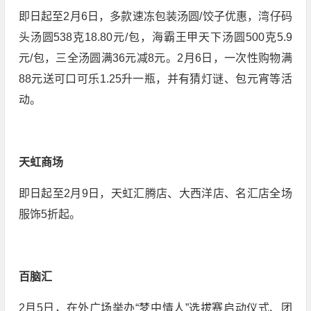
即日起至2月6日，多款速冻包装汤圆/饺子优惠，湾仔码
头汤圆538克18.80元/包，海霸王甲天下汤圆500克5.9
元/包，三全汤圆满36元减8元。2月6日，一次性购物满
88元送可口可乐1.25升一瓶，并有猜灯谜、包元宵等活
动。
天虹商场
即日起至2月9日，天虹汇腾店、大西洋店、名汇店全场
服饰5折起。
百脑汇
2月5日，在外广场举办“梦中情人”选拔赛启动仪式、团