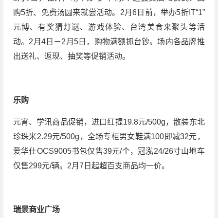
购5折、免费汤圆来就尝活动。2月6日前，举办5折IT“1”
元博、有奖猜灯谜、游戏体验、台湾美食来聚头等活
动。2月4日－2月5日，购物满额抓台钞。场内各品牌推
出送礼、返现、抽奖等促销活动。
乐购
元宵、学讯商品促销，进口红提19.8元/500g，散装东北
珍珠米2.29元/500g，全场专柜男女鞋满100即减32元，
爱华仕OCS9005书包仅售39元/个，冠泓24/26寸山地车
仅售299元/辆。2月7日起超百支商品均一价。
瑞景商业广场