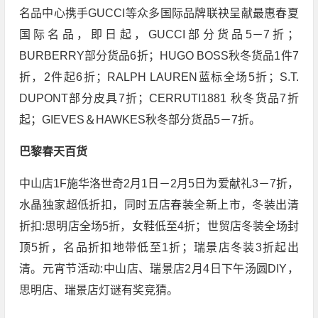
名品中心携手GUCCI等众多国际品牌联袂呈献最惠春夏
国际名品，即日起，GUCCI部分货品5－7折；
BURBERRY部分货品6折；HUGO BOSS秋冬货品1件7
折，2件起6折；RALPH LAUREN蓝标全场5折；S.T.
DUPONT部分皮具7折；CERRUTI1881 秋冬货品7折
起；GIEVES＆HAWKES秋冬部分货品5－7折。
巴黎春天百货
中山店1F施华洛世奇2月1日－2月5日为爱献礼3－7折，
水晶独家超低折扣，同时五店春装全新上市，冬装出清
折扣:思明店全场5折，女鞋低至4折；世贸店冬装全场封
顶5折，名品折扣地带低至1折；瑞景店冬装3折起出
清。元宵节活动:中山店、瑞景店2月4日下午汤圆DIY，
思明店、瑞景店灯谜有奖竞猜。