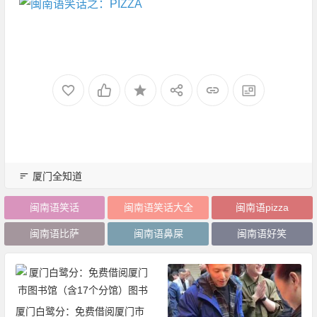
厦门全知道
闽南语笑话
闽南语笑话大全
闽南语pizza
闽南语比萨
闽南语鼻屎
闽南语好笑
厦门白鹭分：免费借阅厦门市