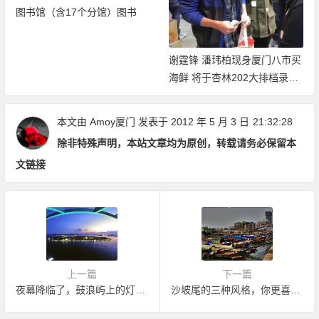
图书馆（含17个分馆）图书
谢霆锋 潘玮柏现身厦门八市买
海鲜 将于杏林202大排档录制
节目
本文由
Amoy厦门
发表于 2012 年 5 月 3 日
21:32:28
除非特殊声明，本站文章均为原创，转载请务必保留本
文链接
上一篇
下一篇
夜幕降临了，鼓浪屿上的灯渐渐点亮
沙坡尾的三种风格，你更喜欢哪一种呢