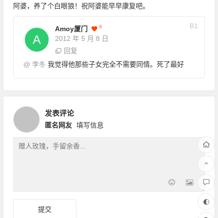
阿婆，养了个白眼狼！祝阿婆能早早康复吧。
B
1
9
Amoy厦门
2012 年 5 月 8 日
回复
@
李冬
我觉得他那些子女完全不需要同情。死了最好
发表评论
匿名网友
填写信息