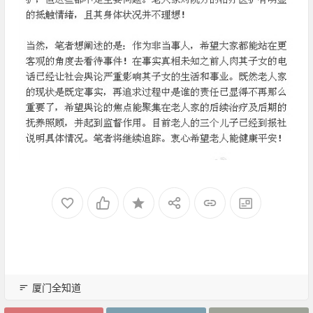
厦门全知道