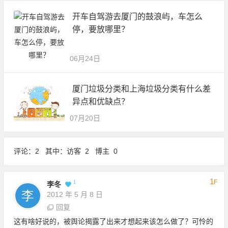
开车自驾游去厦门的鼓浪屿，车怎么
停，要放哪里？
06月24日
厦门垃圾分类和上海垃圾分类有什么差
异点和优缺点？
07月20日
评论：2 其中：访客 2 博主 0
1
F
1
李冬
2012 年 5 月 8 日
回复
这有啥好说的，被舆论揭露了出来才想起来该怎么做了？可怜的