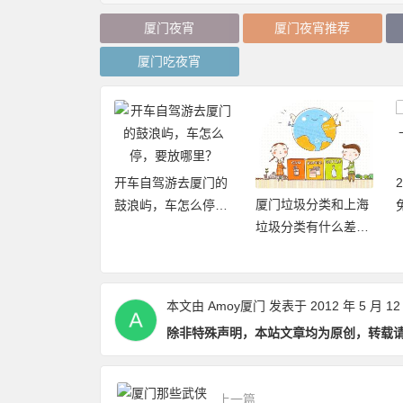
厦门夜宵
厦门夜宵推荐
厦门吃夜宵
自驾游去厦门的
2019厦门旅游年卡：
厦门垃圾分类和上海
屿，车怎么停，
免费、无限次畅玩厦
垃圾分类有什么差异
哪里？
门21大景区
点和优缺点？
本文由
Amoy厦门
发表于 2012 年 5 月 12
除非特殊声明，本站文章均为原创，转载
上一篇