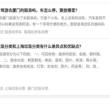
自驾游去厦门的鼓浪屿，车怎么停，要放哪里？
到厦门就是为了去鼓浪屿。它是个小岛，岛上没有机动车，汽车是到不
所以如果自驾游的话，有一个非常方便的地方，那就是海沧区的嵩屿码
4日
鼓浪屿停车
鼓浪屿停车收费
垃圾分类和上海垃圾分类有什么差异点和优缺点？
圾通常分为以下四类： 一、可回收物：废弃的纸张、金属、塑料瓶、
； 二、厨余垃圾：剩菜剩饭、果皮、蛋壳、菜叶、茶渣、骨头等；
害垃圾：废弃充电电池、灯管、杀虫剂、胶片、药品等； 四、其...
0日
上海垃圾分类
厦门垃圾分类