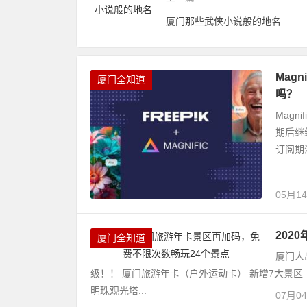
厦门那些武侠小说般的地名
Mag
厦门全知道
吗？
Magn
期后继
订阅期
05月1
202
厦门全知道
厦门人
级！！ 厦门旅游年卡（户外运动卡） 新增7大景区
明珠观光塔...
07月0