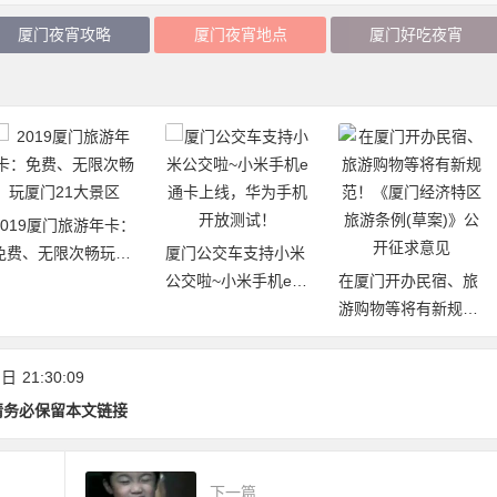
厦门夜宵攻略
厦门夜宵地点
厦门好吃夜宵
厦门白鹭分：免费借
厦门公交车支持小米
阅厦门市图书馆（含
公交啦~小米手机e通
在厦门开办民宿、旅
17个分馆）图书
卡上线，华为手机开
游购物等将有新规
放测试！
范！《厦门经济特区
旅游条例(草案)》公
 日
21:30:09
开征求意见
请务必保留本文链接
下一篇