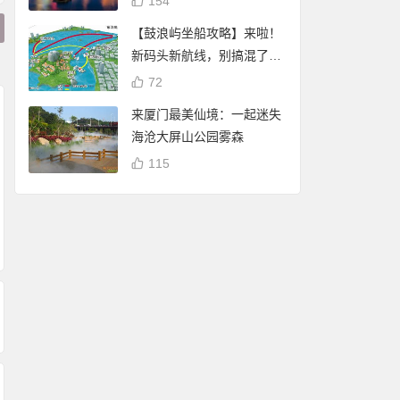
154
【鼓浪屿坐船攻略】来啦！
新码头新航线，别搞混了
哦！
72
来厦门最美仙境：一起迷失
海沧大屏山公园雾森
115
厦门白鹭分查询：可
Magnific(Freepik)
谢霆锋 潘玮柏现身厦
享免费停车、借书、
员到期后是否还可
门八市买海鲜 将于杏
自行车骑行
商用？许可证有有
林202大排档录制节
期吗？
目