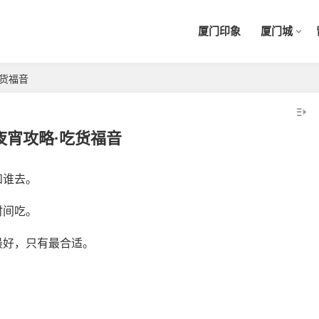
厦门印象
厦门城
吃货福音
夜宵攻略·吃货福音
和谁去。
时间吃。
最好，只有最合适。