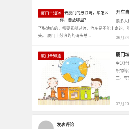
开车
厦门全知道
很多人
了鼓浪屿的，需要乘船过渡，汽车是不能上岛的，
头。 厦门上鼓浪屿的码头总...
06月2
厦门
厦门全知道
生活垃
织物等
三、有
07月2
发表评论