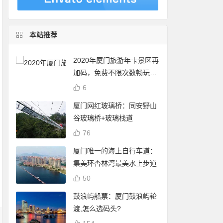
本站推荐
2020年厦门旅游年卡景区再
加码，免费不限次数畅玩24
个景点
6
厦门网红玻璃桥：同安野山
谷玻璃桥+玻璃栈道
76
厦门唯一的海上自行车道：
集美环杏林湾最美水上步道
50
鼓浪屿船票：厦门鼓浪屿轮
渡,怎么选码头?