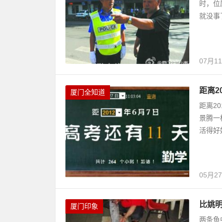
时，位
就没事
07月1
距离2
厦门全知道
距离2
景腾一
活得好
05月2
比姚
厦门印象
两条鱼