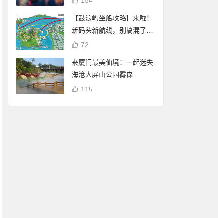
154
【鼓浪屿坐船攻略】来啦！
新码头新航线，别搞混了
哦！
72
来厦门最美仙境：一起迷失
海沧大屏山公园雾森
115