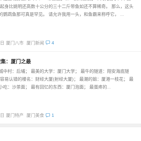
直起身比姚明还高数十公分的三十二斤带鱼如还不算稀奇。 那么，这头
的鹦鹉鱼那可真是罕见。 请允许我用一头，和鱼霸来称呼它， ...
9日
厦门八市
厦门新闻
4
搜集：厦门之最
城中村：后埔； 最美的大学：厦门大学； 最牛的隧道：翔安海底隧
最容易认错的楼名：财经大厦(射经大厦)； 最潮的姐：厦港一枝花； 最
小吃：沙茶面； 最有回忆的东西：厦门泡面； 最蛋疼的...
0日
厦门特产
厦门美食
1