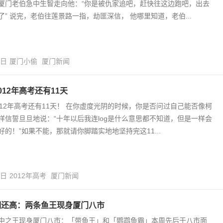
厦门老伯急中生智走向他：“你是被仇家追吧，赶快往这边跑吧，出去
了” 说完，老伯往莲景路一指，劫匪深信， 他哪里知道，老伯...
1日
厦门小偷
厦门新闻
012年高考还有11天
012年高考还有11天！ 在你虚度光阴的时候，你是否问过自己能否像柯
样信誓旦旦地说：“十年以后我连log是什么意思都不知道，但是一样会
好的！”如果不能，那就请你脚踏实地地坚持完这11...
7日
2012年高考
厦门新闻
明还高：两条鱼王现身厦门八市
中之王现身厦门八市：「带鱼王」和「鹦鹉鱼霸」本周先后于八市面