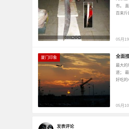
市。 
百来斤
05月1
全面
厦门印象
最大的
道； 
好吃的
05月1
发表评论