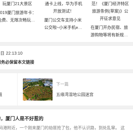
2019厦门旅游年卡：
免费、无限次畅玩厦
厦门公交车支持小米
门21大景区
公交啦~小米手机e通
在厦门开办民宿、旅
卡上线，华为手机开
游购物等将有新规
放测试！
范！《厦门经济特区
旅游条例(草案)》公
 日
22:13:10
开征求意见
请务必保留本文链接
下一篇
哦
五缘湾湿地公园迷宫
的，厦门人是不好惹的
码港附近，一个刚来厦门的劫匪抢了包，他不认识路，到处乱窜。 这