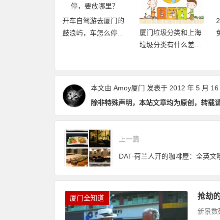
开车自驾游去厦门的
厦门垃圾分类和上海
20年厦门旅游年卡
鼓浪屿，车怎么停，
垃圾分类有什么差异
再加码，免费不
要放哪里？
点和优缺点？
数畅玩24个景点
本文由
Amoy厦门
发表于 2012 年 5 月 16
除非特殊声明，本站文章均为原创，转载
上一篇
DAT-荷兰人开的咖啡屋：全英文
抢劫
厦门全知道
新景数