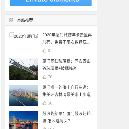
本站推荐
2020年厦门旅游年卡景区再
加码，免费不限次数畅玩24
个景点
6
厦门网红玻璃桥：同安野山
谷玻璃桥+玻璃栈道
76
厦门唯一的海上自行车道：
集美环杏林湾最美水上步道
50
鼓浪屿船票：厦门鼓浪屿轮
渡,怎么选码头?