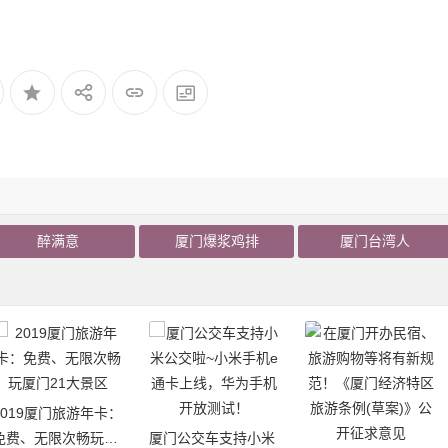
醉满意
厦门爆浆鸡排
厦门台湾人
2019厦门旅游年卡：
免费、无限次畅玩厦
厦门公交车支持小米