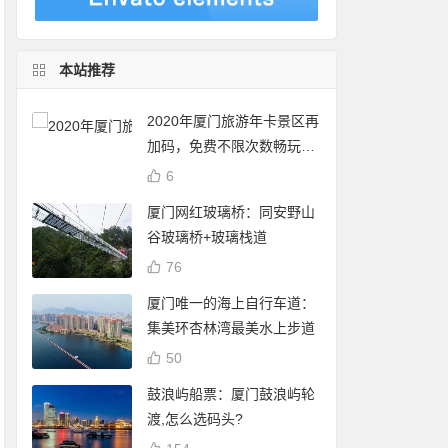
本站推荐
2020年厦门旅游年卡景区再
加码，免费不限次数畅玩24
个景点
6
厦门网红玻璃桥：同安野山
谷玻璃桥+玻璃栈道
76
厦门唯一的海上自行车道：
集美环杏林湾最美水上步道
50
鼓浪屿船票：厦门鼓浪屿轮
渡,怎么选码头?