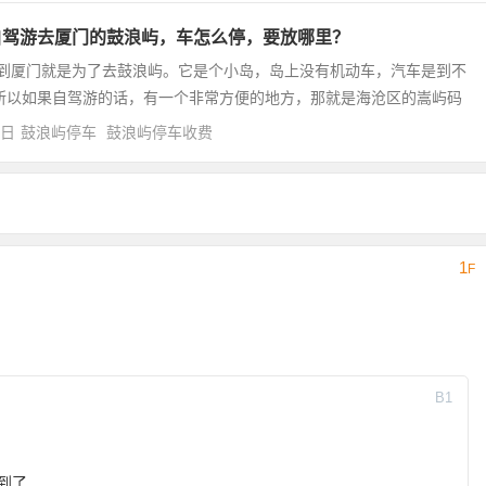
自驾游去厦门的鼓浪屿，车怎么停，要放哪里？
到厦门就是为了去鼓浪屿。它是个小岛，岛上没有机动车，汽车是到不
所以如果自驾游的话，有一个非常方便的地方，那就是海沧区的嵩屿码
4日
鼓浪屿停车
鼓浪屿停车收费
1
F
B
1
到了