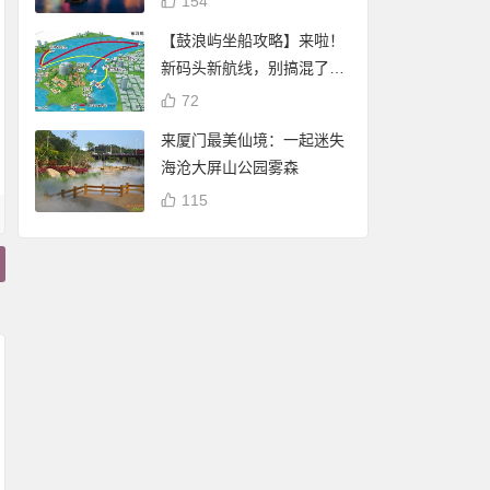
154
【鼓浪屿坐船攻略】来啦！
新码头新航线，别搞混了
哦！
72
来厦门最美仙境：一起迷失
海沧大屏山公园雾森
115
厦门白鹭分：免费借
厦门白鹭分查询：
阅厦门市图书馆（含
谢霆锋 潘玮柏现身厦
享免费停车、借书