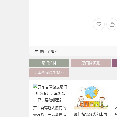
厦门全知道
厦门鸡排
厦门醉满意
莲坂外图爆浆鸡排
开车自驾游去厦门的
厦门垃圾分类和上海
20年厦门旅游年卡
鼓浪屿，车怎么停，