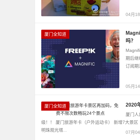
04月1
Mag
厦门全知道
吗？
Magn
期后继
订阅期
05月1
202
厦门全知道
厦门人
级！！ 厦门旅游年卡（户外运动卡） 新增7大景区
明珠观光塔...
07月0