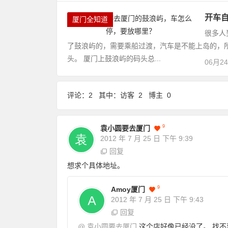
开车
厦门全知道
很多人
了鼓浪屿的，需要乘船过渡，汽车是不能上岛的，
头。 厦门上鼓浪屿的码头总...
06月2
评论：2 其中：访客 2 博主 0
9
袁小圆要去厦门
2012 年 7 月 25 日
下午 9:39
回复
想求个具体地址。
9
Amoy厦门
2012 年 7 月 25 日
下午 9:43
回复
@
袁小圆要去厦门
这个店好像已经没了。 找不