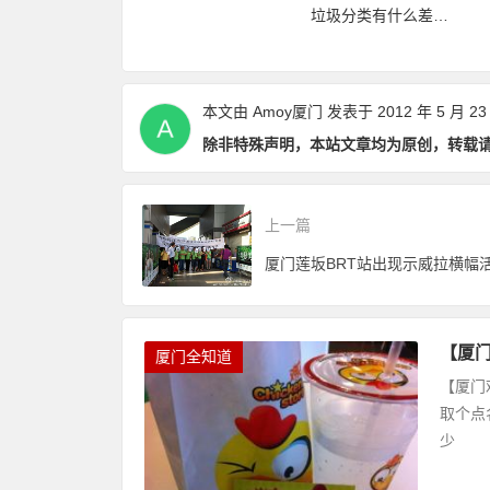
垃圾分类有什么差异
再加码，免费不
要放哪里？
点和优缺点？
数畅玩24个景点
本文由
Amoy厦门
发表于 2012 年 5 月 23
除非特殊声明，本站文章均为原创，转载
上一篇
厦门莲坂BRT站出现示威拉横幅
【厦
厦门全知道
【厦门
取个点
少