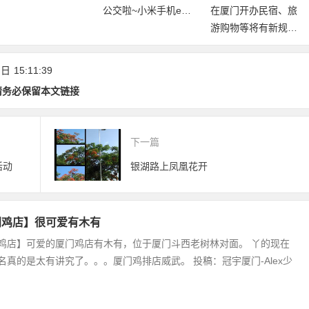
门21大景区
公交啦~小米手机e通
在厦门开办民宿、旅
卡上线，华为手机开
游购物等将有新规
放测试！
范！《厦门经济特区
旅游条例(草案)》公
 日
15:11:39
开征求意见
请务必保留本文链接
下一篇
活动
银湖路上凤凰花开
门鸡店】很可爱有木有
鸡店】可爱的厦门鸡店有木有，位于厦门斗西老树林对面。 丫的现在
名真的是太有讲究了。。。厦门鸡排店威武。 投稿：冠宇厦门-Alex少