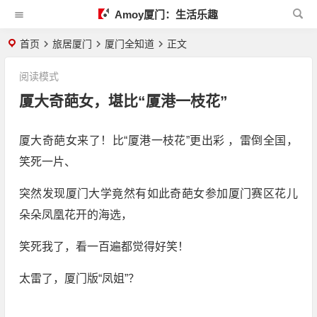
Amoy厦门：生活乐趣
首页
旅居厦门
厦门全知道
正文
阅读模式
厦大奇葩女，堪比“厦港一枝花”
厦大奇葩女来了！比“厦港一枝花”更出彩 ，雷倒全国，
笑死一片、
突然发现厦门大学竟然有如此奇葩女参加厦门赛区花儿
朵朵凤凰花开的海选，
笑死我了，看一百遍都觉得好笑！
太雷了，厦门版“凤姐”？