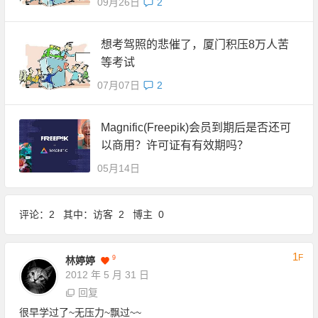
09月26日
2
想考驾照的悲催了，厦门积压8万人苦
等考试
07月07日
2
Magnific(Freepik)会员到期后是否还可
以商用？许可证有有效期吗？
05月14日
评论：2 其中：访客 2 博主 0
1
F
9
林婷婷
2012 年 5 月 31 日
回复
很早学过了~无压力~飘过~~