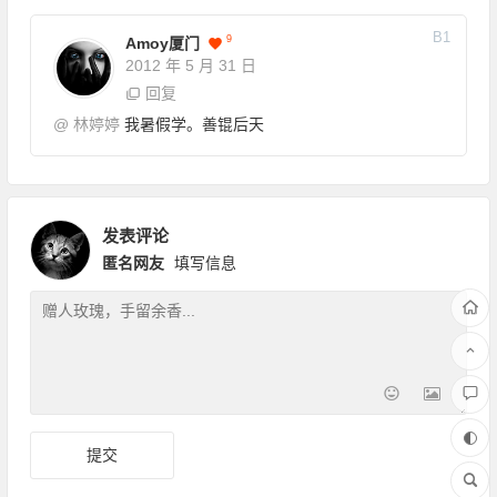
B
1
9
Amoy厦门
2012 年 5 月 31 日
回复
@
林婷婷
我暑假学。善锟后天
发表评论
匿名网友
填写信息