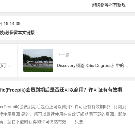
卡上线，华为手机开
游购物等将有新规
放测试！
范！《厦门经济特区
旅游条例(草案)》公
日
19:14:39
开征求意见
请务必保留本文链接
下一篇
6月6日金星凌日世纪谢幕秀，厦门可观测
Discovery频道《Six Degrees》中的厦门
nific(Freepik)会员到期后是否还可以商用？许可证有有效期
ific(Freepik)会员到期后是否还可以商用？许可证有有效期吗？ 订阅到
续使用资源 是的，您可以继续使用在有效订阅期间下载的资源。即使
满，您在下载时获得的许可仍然有效——只要...