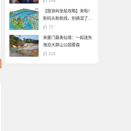
154
【鼓浪屿坐船攻略】来啦！
新码头新航线，别搞混了
哦！
72
来厦门最美仙境：一起迷失
海沧大屏山公园雾森
115
厦门白鹭分：免费借
厦门白鹭分查询：
阅厦门市图书馆（含
谢霆锋 潘玮柏现身厦
享免费停车、借书
17个分馆）图书
门八市买海鲜 将于杏
自行车骑行