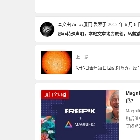
点和优缺点？
数畅玩24个景点
本文由
Amoy厦门
发表于 2012 年 6 月 5 
除非特殊声明，本站文章均为原创，转载
上一篇
Mag
厦门全知道
吗？
Magn
期后继
订阅期