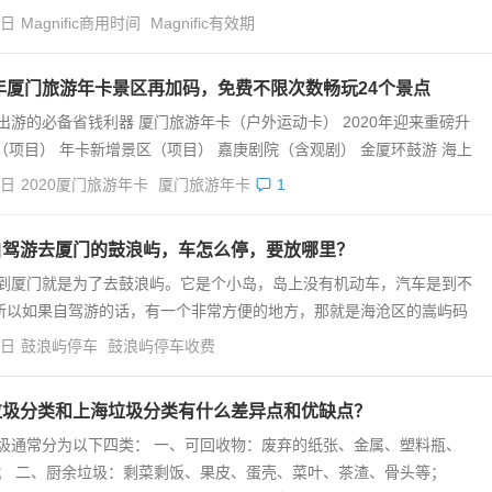
4日
Magnific商用时间
Magnific有效期
0年厦门旅游年卡景区再加码，免费不限次数畅玩24个景点
出游的必备省钱利器 厦门旅游年卡（户外运动卡） 2020年迎来重磅升
（项目） 年卡新增景区（项目） 嘉庚剧院（含观剧） 金厦环鼓游 海上
4日
2020厦门旅游年卡
厦门旅游年卡
1
自驾游去厦门的鼓浪屿，车怎么停，要放哪里？
到厦门就是为了去鼓浪屿。它是个小岛，岛上没有机动车，汽车是到不
所以如果自驾游的话，有一个非常方便的地方，那就是海沧区的嵩屿码
4日
鼓浪屿停车
鼓浪屿停车收费
垃圾分类和上海垃圾分类有什么差异点和优缺点？
圾通常分为以下四类： 一、可回收物：废弃的纸张、金属、塑料瓶、
； 二、厨余垃圾：剩菜剩饭、果皮、蛋壳、菜叶、茶渣、骨头等；