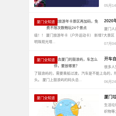
05月1
202
厦门全知道
厦门人
级！！ 厦门旅游年卡（户外运动卡） 新增7大景区
明珠观光塔...
07月0
开车
厦门全知道
很多人
了鼓浪屿的，需要乘船过渡，汽车是不能上岛的，
头。 厦门上鼓浪屿的码头总...
06月2
厦门
厦门全知道
生活垃
织物等