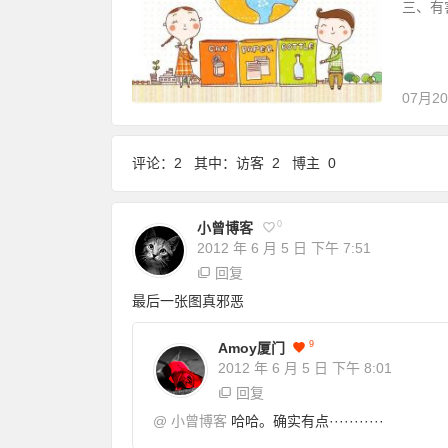
三、有
07月2
评论：2 其中：访客 2 博主 0
0
小曾博客
2012 年 6 月 5 日
下午 7:51
回复
最后一张图真邪恶
9
Amoy厦门
2012 年 6 月 5 日
下午 8:01
回复
@
小曾博客
哈哈。确实有点···········