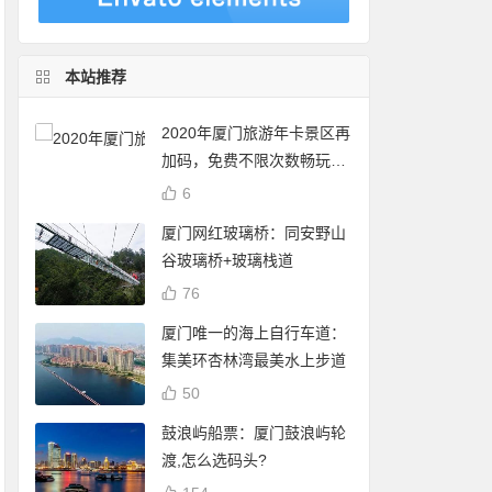
本站推荐
2020年厦门旅游年卡景区再
加码，免费不限次数畅玩24
个景点
6
厦门网红玻璃桥：同安野山
谷玻璃桥+玻璃栈道
76
厦门唯一的海上自行车道：
集美环杏林湾最美水上步道
50
鼓浪屿船票：厦门鼓浪屿轮
渡,怎么选码头?