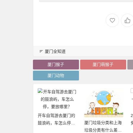
厦门全知道
厦门猴子
厦门萌猴子
厦门动物
开车自驾游去厦门的
厦门垃圾分类和上海
20年厦门旅游年卡
鼓浪屿，车怎么停，
垃圾分类有什么差异
再加码，免费不
要放哪里？