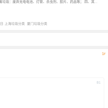
害垃圾：废弃充电电池、灯管、杀虫剂、胶片、药品等； 四、其...
0日
上海垃圾分类
厦门垃圾分类
1
F
B
1