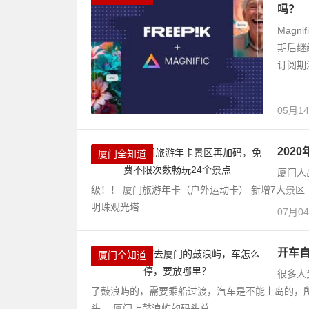
吗？
Magn
期后继
订阅期
05月1
202
厦门全知道
厦门人
级！！ 厦门旅游年卡（户外运动卡） 新增7大景区
明珠观光塔...
07月0
开车
厦门全知道
很多人
了鼓浪屿的，需要乘船过渡，汽车是不能上岛的，
头。 厦门上鼓浪屿的码头总...