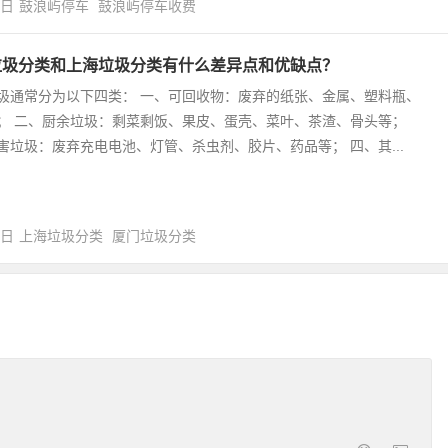
4日
鼓浪屿停车
鼓浪屿停车收费
垃圾分类和上海垃圾分类有什么差异点和优缺点？
圾通常分为以下四类： 一、可回收物：废弃的纸张、金属、塑料瓶、
； 二、厨余垃圾：剩菜剩饭、果皮、蛋壳、菜叶、茶渣、骨头等；
害垃圾：废弃充电电池、灯管、杀虫剂、胶片、药品等； 四、其...
0日
上海垃圾分类
厦门垃圾分类