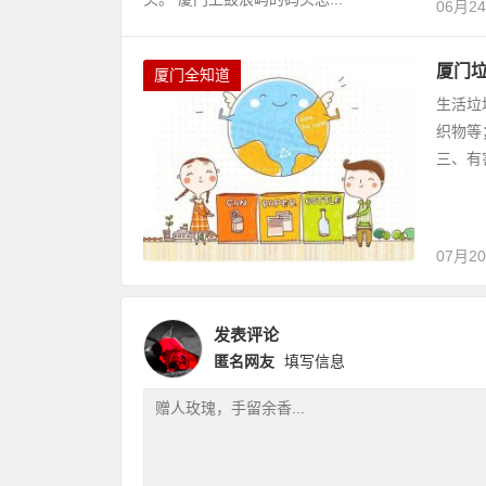
06月2
厦门
厦门全知道
生活垃
织物等
三、有
07月2
发表评论
匿名网友
填写信息