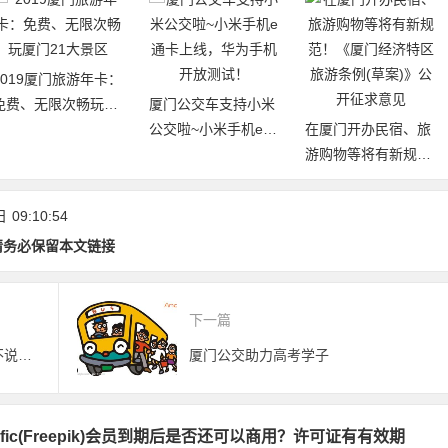
2019厦门旅游年卡：
免费、无限次畅玩厦
厦门公交车支持小米
门21大景区
公交啦~小米手机e通
在厦门开办民宿、旅
卡上线，华为手机开
游购物等将有新规
放测试！
范！《厦门经济特区
旅游条例(草案)》公
日
09:10:54
开征求意见
请务必保留本文链接
下一篇
毕业季，离别。我爱你，却不得不说：“再见”
厦门公交助力高考学子
nific(Freepik)会员到期后是否还可以商用？许可证有有效期