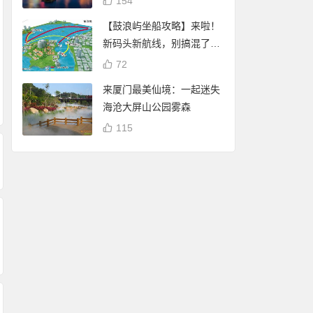
154
【鼓浪屿坐船攻略】来啦！
新码头新航线，别搞混了
厦门白鹭分：免费借
厦门白鹭分查询：
哦！
72
阅厦门市图书馆（含
谢霆锋 潘玮柏现身厦
享免费停车、借书
来厦门最美仙境：一起迷失
17个分馆）图书
门八市买海鲜 将于杏
自行车骑行
海沧大屏山公园雾森
林202大排档录制节
目
115