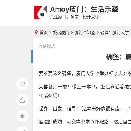
Amoy厦门：生活乐趣
关注厦门、闽南、设计文化
首页
旅居厦门
厦门全知道
碉堡：厦门大学
阅读模式
碉堡：
要不要这么碉堡，厦门大学也举办相亲大会
芙蓉餐厅一楼！带上一本书，坐在靠近落地
年或妹纸！
起身！出发！暗号：“这本书好像很有趣……”
若速配成功，可交换书本以作纪念！然后自由发展