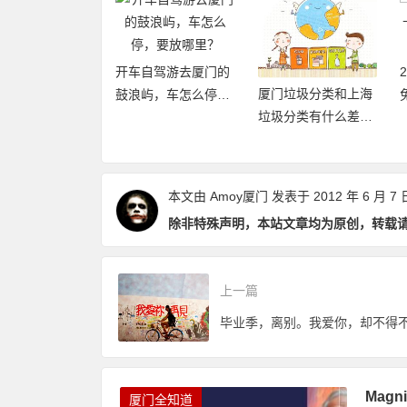
开车自驾游去厦门的
厦门垃圾分类和上海
20年厦门旅游年卡
鼓浪屿，车怎么停，
垃圾分类有什么差异
再加码，免费不
要放哪里？
点和优缺点？
数畅玩24个景点
本文由
Amoy厦门
发表于 2012 年 6 月 7 
除非特殊声明，本站文章均为原创，转载
上一篇
Mag
厦门全知道