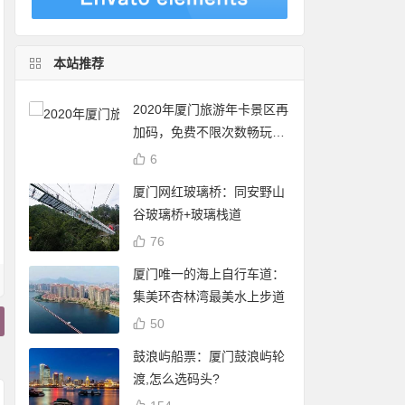
本站推荐
2020年厦门旅游年卡景区再
加码，免费不限次数畅玩24
个景点
6
厦门网红玻璃桥：同安野山
谷玻璃桥+玻璃栈道
76
厦门唯一的海上自行车道：
集美环杏林湾最美水上步道
50
鼓浪屿船票：厦门鼓浪屿轮
渡,怎么选码头?