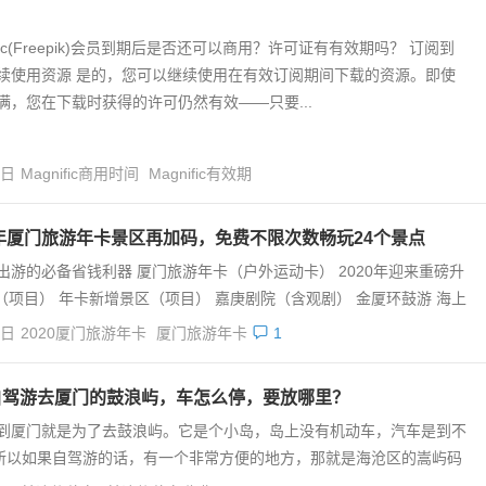
ific(Freepik)会员到期后是否还可以商用？许可证有有效期吗？ 订阅到
续使用资源 是的，您可以继续使用在有效订阅期间下载的资源。即使
满，您在下载时获得的许可仍然有效——只要...
4日
Magnific商用时间
Magnific有效期
0年厦门旅游年卡景区再加码，免费不限次数畅玩24个景点
出游的必备省钱利器 厦门旅游年卡（户外运动卡） 2020年迎来重磅升
（项目） 年卡新增景区（项目） 嘉庚剧院（含观剧） 金厦环鼓游 海上
4日
2020厦门旅游年卡
厦门旅游年卡
1
自驾游去厦门的鼓浪屿，车怎么停，要放哪里？
到厦门就是为了去鼓浪屿。它是个小岛，岛上没有机动车，汽车是到不
所以如果自驾游的话，有一个非常方便的地方，那就是海沧区的嵩屿码