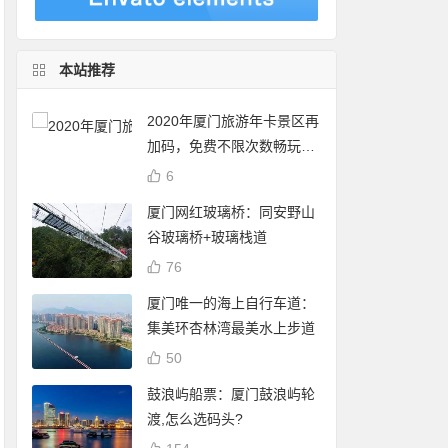
本站推荐
2020年厦门旅游年卡景区再
加码，免费不限次数畅玩24
个景点
6
厦门网红玻璃桥：同安野山
谷玻璃桥+玻璃栈道
76
厦门唯一的海上自行车道：
集美环杏林湾最美水上步道
50
鼓浪屿船票：厦门鼓浪屿轮
渡,怎么选码头?