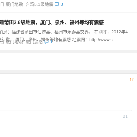
8日
厦门地震
台湾5.1级地震
3
福建莆田3.6级地震，厦门、泉州、福州等均有震感
消息：福建省莆田市仙游县、福州市永泰县交界， 在刚才，2012年4
幻觉。 厦门、泉州、福州等均有震感 地震网：http://www.c...
5日
厦门地震
厦门震感
1
1
F
B
1