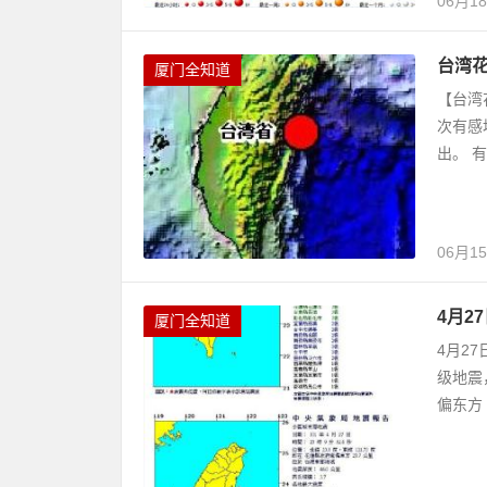
06月1
台湾花
厦门全知道
【台湾
次有感
出。 有
06月1
4月2
厦门全知道
4月27
级地震
偏东方 2