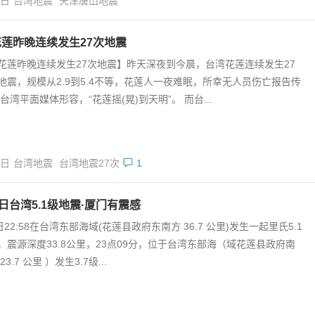
8日
台湾地震
天津唐山地震
莲昨晚连续发生27次地震
花莲昨晚连续发生27次地震】昨天深夜到今晨，台湾花莲连续发生27
地震，规模从2.9到5.4不等，花莲人一夜难眠，所幸无人员伤亡报告传
台湾平面媒体形容，“花莲摇(晃)到天明”。 而台...
5日
台湾地震
台湾地震27次
1
7日台湾5.1级地震·厦门有震感
日22:58在台湾东部海域(花莲县政府东南方 36.7 公里)发生一起里氏5.1
，震源深度33.8公里，23点09分，位于台湾东部海（域花莲县政府南
3.7 公里 ）发生3.7级...