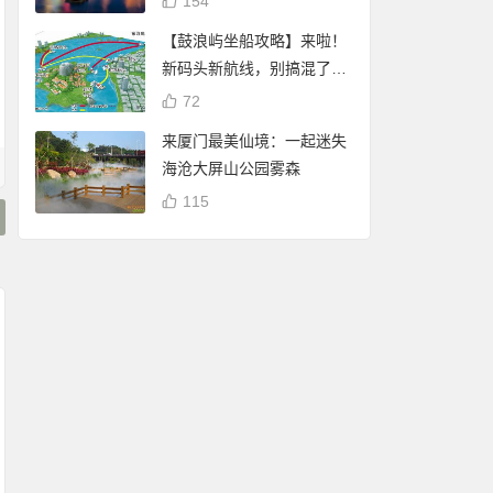
154
【鼓浪屿坐船攻略】来啦！
新码头新航线，别搞混了
哦！
72
来厦门最美仙境：一起迷失
海沧大屏山公园雾森
115
厦门白鹭分查询：可
Magnific(Freepik)
谢霆锋 潘玮柏现身厦
享免费停车、借书、
员到期后是否还可
门八市买海鲜 将于杏
自行车骑行
商用？许可证有有
林202大排档录制节