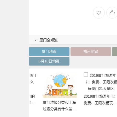
厦门全知道
厦门地震
福州地震
6月10日地震
自驾游去厦门的
2019厦门旅游年卡：
厦门垃圾分类和上海
屿，车怎么停，
免费、无限次畅玩厦
垃圾分类有什么差异
哪里？
门21大景区
点和优缺点？