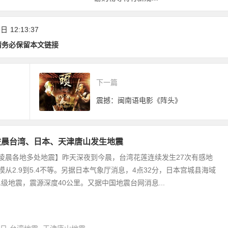
放测试！
范！《厦门经济特区
旅游条例(草案)》公
 日
12:13:37
开征求意见
请务必保留本文链接
下一篇
震撼：闽南语电影《阵头》
凌晨台湾、日本、天津唐山发生地震
凌晨各地多处地震】昨天深夜到今晨，台湾花莲连续发生27次有感地
模从2.9到5.4不等。另据日本气象厅消息，4点32分，日本宫城县海域
.1级地震，震源深度40公里。又据中国地震台网消息...