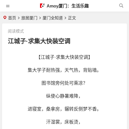
Amoy厦门：生活乐趣
首页
旅居厦门
厦门全知道
正文
阅读模式
江城子·求集大快装空调
【江城子·求集大快装空调】
集大学子耐热强，天气热，背贴墙。
图书馆旁何处可乘凉？
纵使心静暑难降，
进寝室，桑拿房，辗转反侧梦不香。
汗湿裳，床板烫，