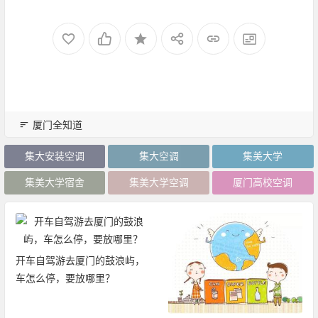
厦门全知道
集大安装空调
集大空调
集美大学
集美大学宿舍
集美大学空调
厦门高校空调
门的鼓浪屿，
2019厦门旅游年
哪里？
限次畅玩厦门21大