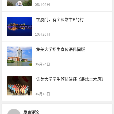
05月02日
在厦门，有个灰常牛B的村
10月26日
集美大学招生宣传语民间版
06月24日
集美大学学生倾情演绎《最炫土木风》
06月13日
发表评论