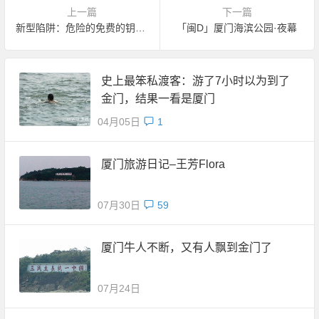
上一篇
下一篇
新型陷阱：危险的免费的钥匙圈
「闽D」厦门海滨公园·夜幕
史上最笨私渡客：游了7小时以为到了
金门，结果一看是厦门
04月05日
1
厦门旅游日记–王芳Flora
07月30日
59
厦门牛人不断，又有人飘到金门了
07月24日