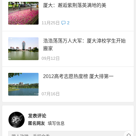
厦大：邂逅紫荆落英满地的美
11月25日
2
浩浩荡荡万人大军：厦大漳校学生开始
搬家
09月12日
2012高考志愿热度榜 厦大排第一
07月16日
发表评论
匿名网友
填写信息