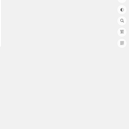
繁
58008