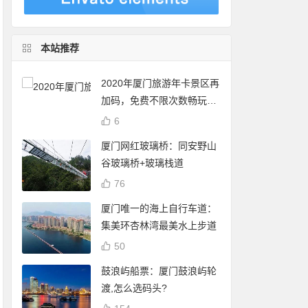
本站推荐
2020年厦门旅游年卡景区再
加码，免费不限次数畅玩24
个景点
6
厦门网红玻璃桥：同安野山
谷玻璃桥+玻璃栈道
76
厦门唯一的海上自行车道：
集美环杏林湾最美水上步道
50
鼓浪屿船票：厦门鼓浪屿轮
渡,怎么选码头?