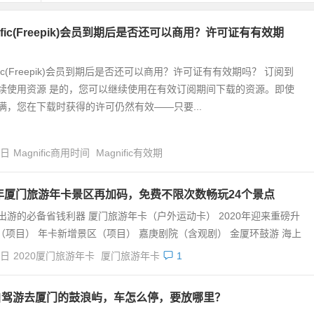
nific(Freepik)会员到期后是否还可以商用？许可证有有效期
ific(Freepik)会员到期后是否还可以商用？许可证有有效期吗？ 订阅到
续使用资源 是的，您可以继续使用在有效订阅期间下载的资源。即使
满，您在下载时获得的许可仍然有效——只要...
4日
Magnific商用时间
Magnific有效期
0年厦门旅游年卡景区再加码，免费不限次数畅玩24个景点
出游的必备省钱利器 厦门旅游年卡（户外运动卡） 2020年迎来重磅升
（项目） 年卡新增景区（项目） 嘉庚剧院（含观剧） 金厦环鼓游 海上
4日
2020厦门旅游年卡
厦门旅游年卡
1
自驾游去厦门的鼓浪屿，车怎么停，要放哪里？