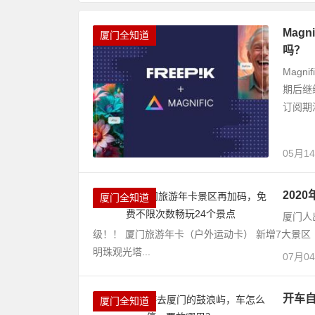
Mag
厦门全知道
吗？
Magn
期后继
订阅期
05月1
202
厦门全知道
厦门人
级！！ 厦门旅游年卡（户外运动卡） 新增7大景区
明珠观光塔...
07月0
开车
厦门全知道