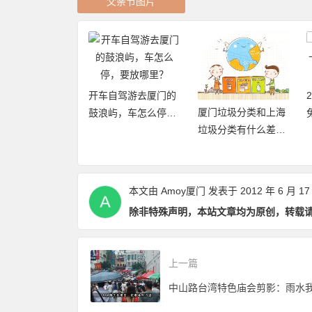
父亲节图片
开车自驾游去厦门的
2019厦门旅游年
厦门垃圾分类和上海
鼓浪屿，车怎么停，
免费、无限次畅玩
垃圾分类有什么差异
要放哪里？
门21大景区
点和优缺点？
本文由
Amoy厦门
发表于 2012 年 6 月 17
除非特殊声明，本站文章均为原创，转载
上一篇
中山路台湾特色庙会剪影：雨水