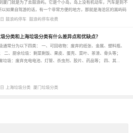
到厦门就是为了去鼓浪屿。它是个小岛，岛上没有机动车，汽车是到不
所以如果自驾游的话，有一个非常方便的地方，那就是海沧区的嵩屿码
4日
鼓浪屿停车
鼓浪屿停车收费
垃圾分类和上海垃圾分类有什么差异点和优缺点？
圾通常分为以下四类： 一、可回收物：废弃的纸张、金属、塑料瓶、
； 二、厨余垃圾：剩菜剩饭、果皮、蛋壳、菜叶、茶渣、骨头等；
害垃圾：废弃充电电池、灯管、杀虫剂、胶片、药品等； 四、其...
0日
上海垃圾分类
厦门垃圾分类