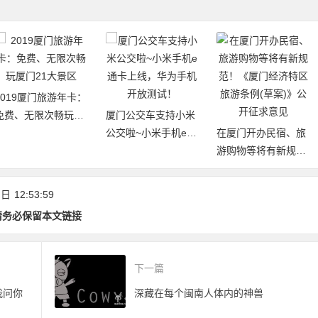
卡：
厦门白鹭分：
厦
厦门公交车支持小米
阅厦门市图书
公交啦~小米手机e通
在厦门开办民宿、旅
17个分馆）图
卡上线，华为手机开
游购物等将有新规
放测试！
范！《厦门经济特区
旅游条例(草案)》公
 日
12:53:59
开征求意见
请务必保留本文链接
下一篇
我问你
深藏在每个闽南人体内的神兽