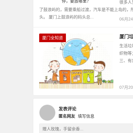
很多人
了鼓浪屿的，需要乘船过渡，汽车是不能上岛的，
头。 厦门上鼓浪屿的码头总...
06月2
厦门
厦门全知道
生活垃
织物等
三、有
07月2
发表评论
匿名网友
填写信息