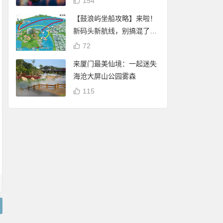
154
【鼓浪屿坐船攻略】来啦！
新码头新航线，别搞混了
哦！
72
来厦门最美仙境：一起迷失
海沧大屏山公园雾森
115