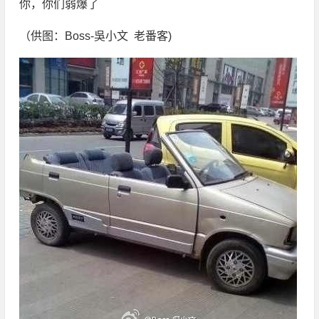
你，你们弱爆了
（供图：Boss-吳小文 老番客)