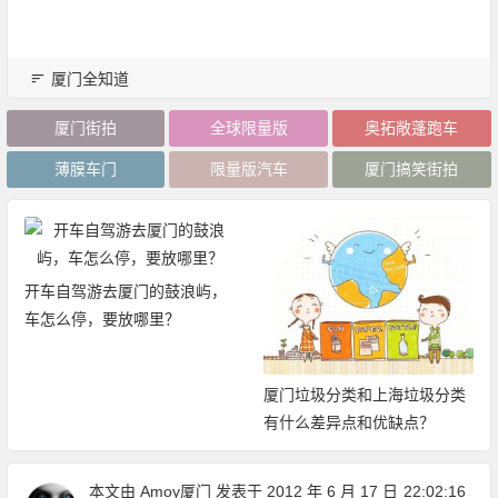
厦门全知道
厦门街拍
全球限量版
奥拓敞蓬跑车
薄膜车门
限量版汽车
厦门搞笑街拍
开车自驾游去厦门的鼓浪屿，
车怎么停，要放哪里？
厦门垃圾分类和上海垃圾分类
有什么差异点和优缺点？
本文由
Amoy厦门
发表于 2012 年 6 月 17 日
22:02:16