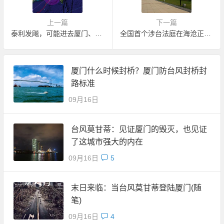
上一篇
下一篇
泰利发飚，可能进去厦门、泉州境内
全国首个涉台法庭在海沧正式揭牌成立
厦门什么时候封桥？厦门防台风封桥封
路标准
09月16日
台风莫甘蒂：见证厦门的毁灭，也见证
了这城市强大的内在
09月16日
5
末日来临：当台风莫甘蒂登陆厦门(随
笔)
09月16日
4