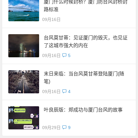
厦门什么时候封桥？厦门防台风封桥封
路标准
09月16日
台风莫甘蒂：见证厦门的毁灭，也见证
了这城市强大的内在
09月16日
5
末日来临：当台风莫甘蒂登陆厦门(随
笔)
09月16日
4
叶良辰版：郑成功与厦门台风的故事
09月29日
9