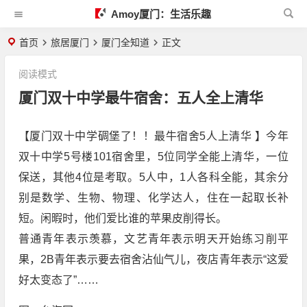
Amoy厦门：生活乐趣
首页
旅居厦门
厦门全知道
正文
阅读模式
厦门双十中学最牛宿舍：五人全上清华
【厦门双十中学碉堡了！！最牛宿舍5人上清华 】今年
双十中学5号楼101宿舍里，5位同学全能上清华，一位
保送，其他4位是考取。5人中，1人各科全能，其余分
别是数学、生物、物理、化学达人，住在一起取长补
短。闲暇时，他们爱比谁的苹果皮削得长。
普通青年表示羡慕，文艺青年表示明天开始练习削平
果，2B青年表示要去宿舍沾仙气儿，夜店青年表示“这爱
好太变态了”……