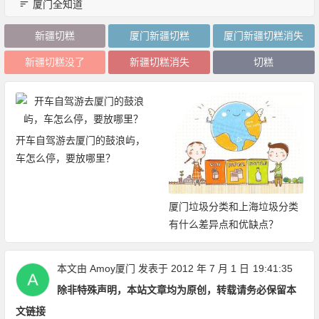
厦门全知道
新疆切糕
厦门新疆切糕
厦门新疆切糕消失
新疆切糕没了
新疆切糕消失
切糕
2019厦门旅游年卡：免费、无
限次畅玩厦门21大景区
厦门垃圾分类和上海垃圾分类
有什么差异点和优缺点？
本文由
Amoy厦门
发表于 2012 年 7 月 1 日
19:41:35
除非特殊声明，本站文章均为原创，转载请务必保留本
文链接