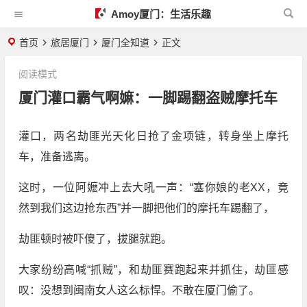
Amoy厦门：生活乐趣
首页
旅居厦门
厦门全知道
正文
阅读模式
厦门灌口霸气啊嫲：一脚踢翻盗贼摩托车
灌口，两名劫匪光天化日抢了金项链，转身坐上摩托
车，准备逃离。
这时，一位阿嬷冲上去大吼一声：“塞你娘的老XX，竟
然到我们这边抢东西”并一脚把他们的摩托车踢翻了，
劫匪顿时被吓傻了，拔腿就跑。
大家纷纷高喊“抓贼”，和劫匪赛跑起来并抓住，劫匪感
叹：没想到闽南女人这么标悍。不敢在厦门偷了。