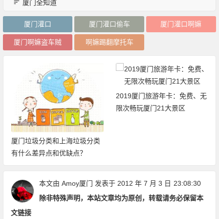
厦门全知道
厦门灌口
厦门灌口偷车
厦门灌口啊嫲
厦门啊嫲盗车贼
啊嫲踢翻摩托车
2019厦门旅游年卡：免费、无
限次畅玩厦门21大景区
厦门垃圾分类和上海垃圾分类
有什么差异点和优缺点？
本文由
Amoy厦门
发表于 2012 年 7 月 3 日
23:08:30
除非特殊声明，本站文章均为原创，转载请务必保留本
文链接