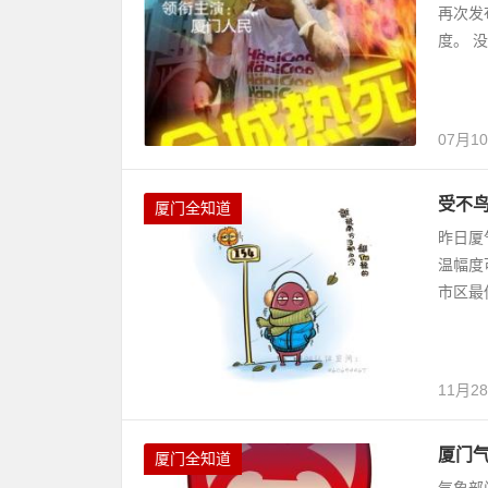
再次发
度。 
07月1
受不鸟
厦门全知道
昨日厦
温幅度
市区最
11月2
厦门气
厦门全知道