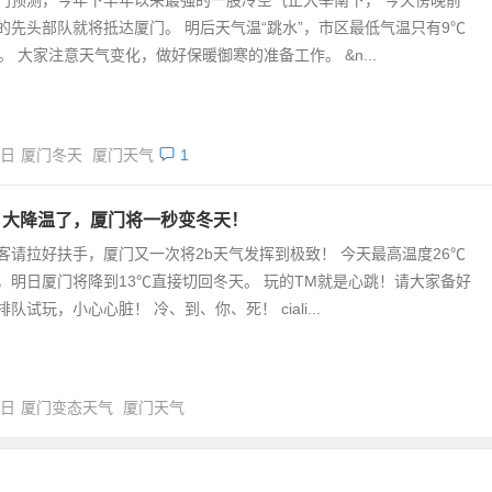
门预测，今年下半年以来最强的一股冷空气正大举南下， 今天傍晚前
的先头部队就将抵达厦门。 明后天气温“跳水”，市区最低气温只有9℃
℃。 大家注意天气变化，做好保暖御寒的准备工作。 &n...
7日
厦门冬天
厦门天气
1
，大降温了，厦门将一秒变冬天！
客请拉好扶手，厦门又一次将2b天气发挥到极致！ 今天最高温度26℃
，明日厦门将降到13℃直接切回冬天。 玩的TM就是心跳！请大家备好
队试玩，小心心脏！ 冷、到、你、死！ ciali...
1日
厦门变态天气
厦门天气