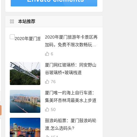
本站推荐
2020年厦门旅游年卡景区再
加码，免费不限次数畅玩24
个景点
6
厦门网红玻璃桥：同安野山
谷玻璃桥+玻璃栈道
76
厦门唯一的海上自行车道：
集美环杏林湾最美水上步道
50
鼓浪屿船票：厦门鼓浪屿轮
渡,怎么选码头?