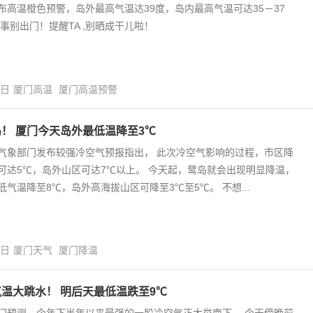
布高温橙色预警，岛外最高气温达39度，岛内最高气温可达35－37
没事别出门！提醒TA ,别晒成干儿啦！
0日
厦门高温
厦门高温预警
！ 厦门今天岛外最低温降至3℃
气象部门发布较强冷空气预报指出， 此次冷空气影响的过程，市区降
可达5℃，岛外山区可达7℃以上。 今天起，鹭岛就会出现明显降温，
低气温降至8℃，岛外高海拔山区可降至3℃至5℃。 不想...
8日
厦门天气
厦门降温
温大跳水！ 明后天最低温跌至9℃