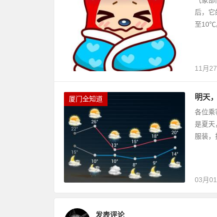
气象部
后，它
至10
11月2
明天
厦门全知道
各位乘
是夏天
服装，排
03月0
发表评论