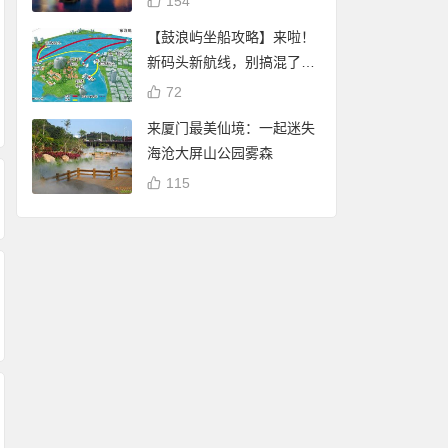
154
【鼓浪屿坐船攻略】来啦！
厦门白鹭分查询：可
新码头新航线，别搞混了
Magnific(Freepik)
谢霆锋 潘玮柏现身厦
享免费停车、借书、
哦！
72
员到期后是否还可
门八市买海鲜 将于杏
自行车骑行
商用？许可证有有
林202大排档录制节
来厦门最美仙境：一起迷失
期吗？
目
海沧大屏山公园雾森
115