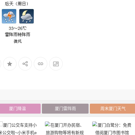
厦门降温
厦门雷阵雨
周末厦门天气