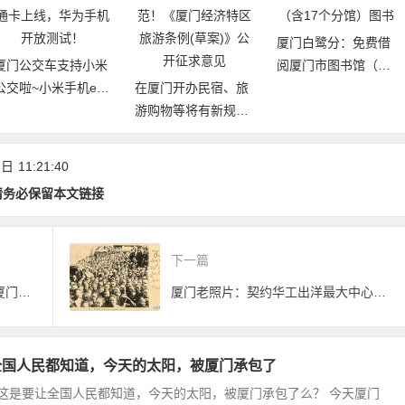
厦门白鹭分：免费借
厦门公交车支持小米
阅厦门市图书馆（含
公交啦~小米手机e通
在厦门开办民宿、旅
17个分馆）图书
卡上线，华为手机开
游购物等将有新规
放测试！
范！《厦门经济特区
旅游条例(草案)》公
 日
11:21:40
开征求意见
请务必保留本文链接
下一篇
陈楚生红牛不插电演唱会9月1日厦门举行
厦门老照片：契约华工出洋最大中心之一
全国人民都知道，今天的太阳，被厦门承包了
这是要让全国人民都知道，今天的太阳，被厦门承包了么？ 今天厦门