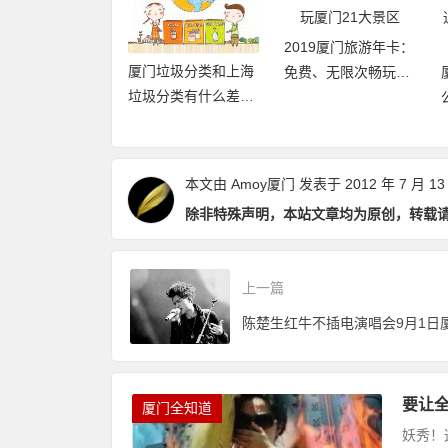
自驾游去厦门的
2019厦门旅游年卡：
厦门垃圾分类和上海
屿，车怎么停，
免费、无限次畅玩厦
垃圾分类有什么差异
哪里？
门21大景区
点和优缺点？
本文由
Amoy厦门
发表于 2012 年 7 月 13
除非特殊声明，本站文章均为原创，转载
上一篇
要让
厦门全知道
妖秀！