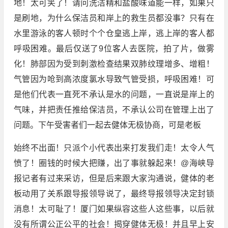
地！太可笑了！请问洗洁精和盐酸味道能一样，如果只
是刷地，为什么保洁员和岸上的救生员都没事？只有在
水里游泳的客人顿时个个仓皇逃上岸，逃上岸的客人都
呼吸困难。最后仅送了9位客人去医院，拍了片，做雾
化！肺部因为受到刺激检查结果双肺纹理增多、增粗！
气管因为呛到高浓度氯水导致气管受损，呼吸困难！可
是他们代表一直死不承认是水的问题，一直说是岸上的
气味，并把责任推给保洁员，不承认公司在管理上出了
问题。下午受害者们一起去健体无极协商，可是老板
始终不出面！只派个小代表出来打发我们走！太令人气
愤了！圈钱的时候大把赚，出了事就躲起来！@海峡导
报记者有过来采访，但是后来跟大家沟通说，健体的老
板动用了关系跟导报领导说了，最终导报领导决定封锁
消息！太可耻了！厦门如果纵容这些人这些事，以后就
没有所谓公正公平的社会！揭穿健体无极！并且早上安