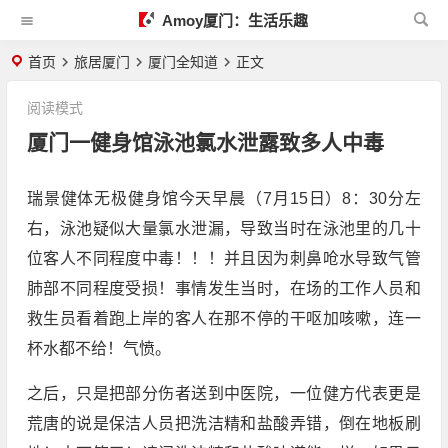
Amoy厦门：生活乐趣
首页
旅居厦门
厦门全知道
正文
阅读模式
厦门一健身馆泳池氯水泄露致多人中毒
瑞景健体无极健身馆今天早晨（7月15日）8：30分左
右，泳池疑似大量氯水泄漏，导致当时在泳池里的几十
位客人不同程度中毒！！！并且因为刺鼻呛水导致气管
肺部不同程度受损！事情发生当时，在场的工作人员和
救生员看着跑上岸的客人在那不停的干呕加咳嗽，连一
杯水都不给！气愤。
之后，只是把部分伤者送到中医院，一位健方代表更是
荒唐的说是保洁人员把洗洁精和盐酸弄错，倒在地板刷