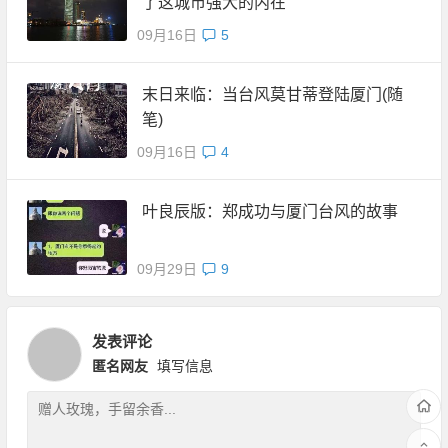
了这城市强大的内在
09月16日
5
末日来临：当台风莫甘蒂登陆厦门(随
笔)
09月16日
4
叶良辰版：郑成功与厦门台风的故事
09月29日
9
发表评论
匿名网友
填写信息