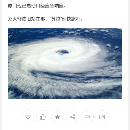
厦门现已启动Ⅲ级应急响应。
郑大爷依旧站在那，“苏拉”你快跑吧。