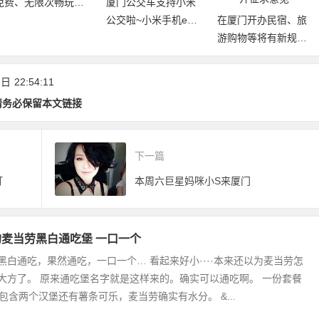
免费、无限次畅玩厦
厦门公交车支持小米
门21大景区
公交啦~小米手机e通
在厦门开办民宿、旅
卡上线，华为手机开
游购物等将有新规
放测试！
范！《厦门经济特区
旅游条例(草案)》公
 日
22:54:11
开征求意见
请务必保留本文链接
下一篇
打
本周六巨星妈咪小S来厦门
麦当劳黑白通吃堡 一口一个
黑白通吃，果然通吃，一口一个… 看起来好小····本来还以为麦当劳怎
大方了。 原来通吃堡名字就是这样来的。确实可以通吃啊。 一份套餐
。包含两个汉堡还有薯条可乐，麦当劳确实有水分。 &...