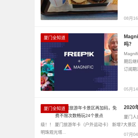
08月1
Mag
厦门全知道
吗？
Magn
期后继
订阅期
05月1
202
厦门全知道
厦门人
级！！ 厦门旅游年卡（户外运动卡） 新增7大景区
明珠观光塔...
07月0