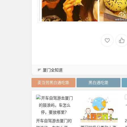
厦门全知道
麦当劳黑白通吃堡
黑白通吃堡
开车自驾游去厦门的