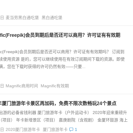
6日
麦当劳黑白通吃堡
黑白通吃堡
nific(Freepik)会员到期后是否还可以商用？许可证有有效期
ific(Freepik)会员到期后是否还可以商用？许可证有有效期吗？ 订阅到
续使用资源 是的，您可以继续使用在有效订阅期间下载的资源。即使
满，您在下载时获得的许可仍然有效——只要...
4日
Magnific商用时间
Magnific有效期
0年厦门旅游年卡景区再加码，免费不限次数畅玩24个景点
出游的必备省钱利器 厦门旅游年卡（户外运动卡） 2020年迎来重磅升
（项目） 年卡新增景区（项目） 嘉庚剧院（含观剧） 金厦环鼓游 海上
4日
2020厦门旅游年卡
厦门旅游年卡
1