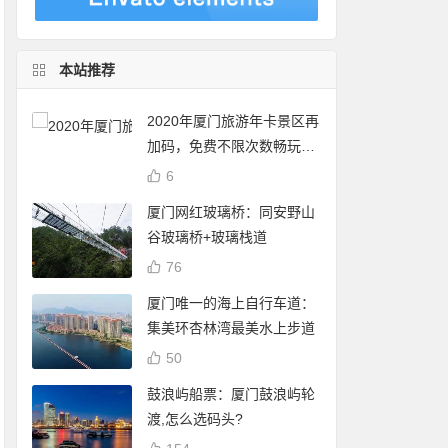
本站推荐
2020年厦门旅游年卡景区再
加码，免费不限次数畅玩24
个景点
6
厦门网红玻璃桥：同安野山
谷玻璃桥+玻璃栈道
76
厦门唯一的海上自行车道：
集美环杏林湾最美水上步道
50
鼓浪屿船票：厦门鼓浪屿轮
渡,怎么选码头?