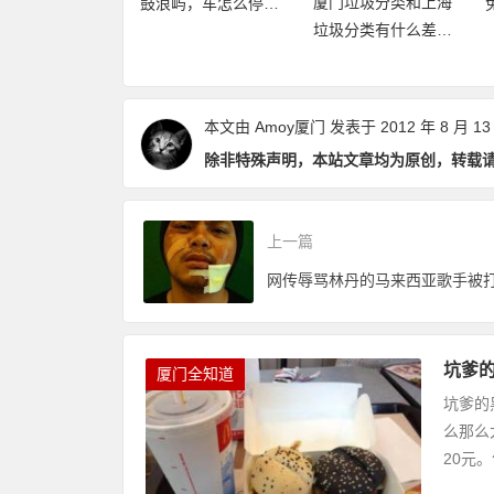
厦门垃圾分类和上海
20年厦门旅游年卡
鼓浪屿，车怎么停，
垃圾分类有什么差异
再加码，免费不
要放哪里？
点和优缺点？
数畅玩24个景点
本文由
Amoy厦门
发表于 2012 年 8 月 13
除非特殊声明，本站文章均为原创，转载
上一篇
网传辱骂林丹的马来西亚歌手被
坑爹的
厦门全知道
坑爹的
么那么
20元