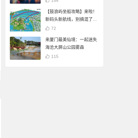
154
【鼓浪屿坐船攻略】来啦！
新码头新航线，别搞混了
哦！
72
来厦门最美仙境：一起迷失
海沧大屏山公园雾森
115
厦门白鹭分：免费借
厦门白鹭分查询：