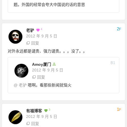
题。外国的经常会夸大中国说的话的意思
2
F
4
老驴
2012 年 9 月 5 日
回复
对外永远都是谴责、强力谴责。。。没了。。
B
1
Amoy厦门
2012 年 9 月 5 日
回复
@
老驴
嗯啊。看那些新闻就恼火
1
F
3
有福博客
2012 年 9 月 5 日
回复