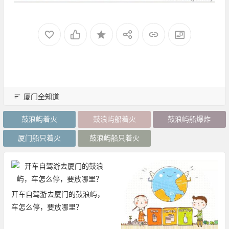
厦门全知道
鼓浪屿着火
鼓浪屿船着火
鼓浪屿船爆炸
厦门船只着火
鼓浪屿船只着火
开车自驾游去厦门的鼓浪屿，
车怎么停，要放哪里？