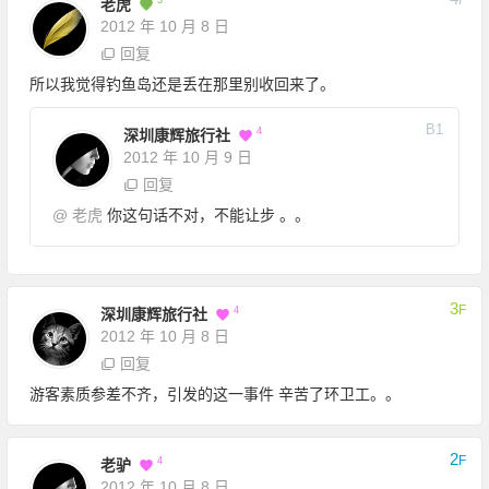
F
3
老虎
2012 年 10 月 8 日
回复
所以我觉得钓鱼岛还是丢在那里别收回来了。
B
1
4
深圳康辉旅行社
2012 年 10 月 9 日
回复
@
老虎
你这句话不对，不能让步 。。
3
F
4
深圳康辉旅行社
2012 年 10 月 8 日
回复
游客素质参差不齐，引发的这一事件 辛苦了环卫工。。
2
F
4
老驴
2012 年 10 月 8 日