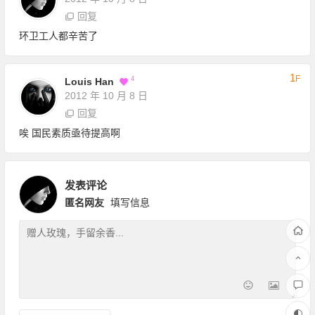
回复
环卫工人都辛苦了
1
F
4
Louis Han
2012 年 10 月 8 日
回复
唉 国民素质亟待提高啊
发表评论
匿名网友
填写信息