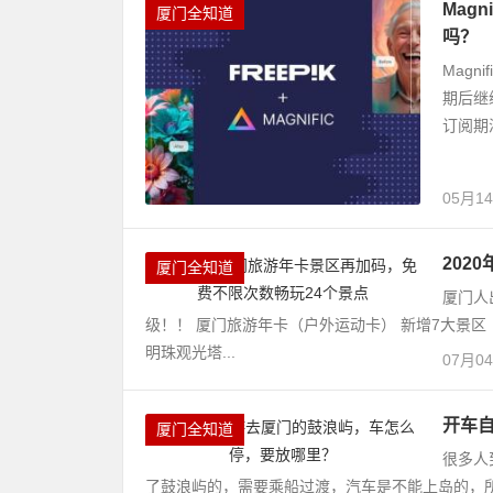
Mag
厦门全知道
吗？
Magn
期后继
订阅期
05月1
202
厦门全知道
厦门人
级！！ 厦门旅游年卡（户外运动卡） 新增7大景区
明珠观光塔...
07月0
开车
厦门全知道
很多人
了鼓浪屿的，需要乘船过渡，汽车是不能上岛的，