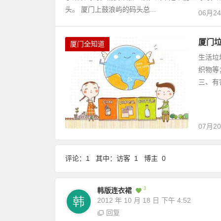
头。 厦门上鼓浪屿的码头总...
06月2
厦门
厦门全知道
生活垃
织物等
三、有
07月2
评论：1 其中：访客 1 博主 0
3
韩版连衣裙
2012 年 10 月 18 日
下午 4:52
回复