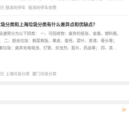
4日
鼓浪屿停车
鼓浪屿停车收费
垃圾分类和上海垃圾分类有什么差异点和优缺点？
圾通常分为以下四类： 一、可回收物：废弃的纸张、金属、塑料瓶、
； 二、厨余垃圾：剩菜剩饭、果皮、蛋壳、菜叶、茶渣、骨头等；
害垃圾：废弃充电电池、灯管、杀虫剂、胶片、药品等； 四、其...
0日
上海垃圾分类
厦门垃圾分类
1
F