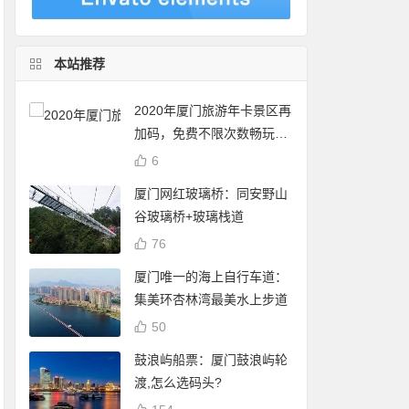
本站推荐
2020年厦门旅游年卡景区再
加码，免费不限次数畅玩24
个景点
6
厦门网红玻璃桥：同安野山
谷玻璃桥+玻璃栈道
76
厦门唯一的海上自行车道：
集美环杏林湾最美水上步道
50
鼓浪屿船票：厦门鼓浪屿轮
渡,怎么选码头?