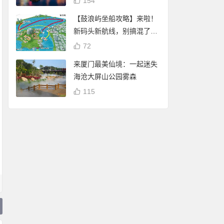
154
【鼓浪屿坐船攻略】来啦！
新码头新航线，别搞混了
哦！
72
来厦门最美仙境：一起迷失
海沧大屏山公园雾森
115