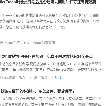
nific(Freepik)会员到期后是否还可以商用？许可证有有效期
ific(Freepik)会员到期后是否还可以商用？许可证有有效期吗？ 订阅到
续使用资源 是的，您可以继续使用在有效订阅期间下载的资源。即使
满，您在下载时获得的许可仍然有效——只要...
4日
Magnific商用时间
Magnific有效期
0年厦门旅游年卡景区再加码，免费不限次数畅玩24个景点
出游的必备省钱利器 厦门旅游年卡（户外运动卡） 2020年迎来重磅升
（项目） 年卡新增景区（项目） 嘉庚剧院（含观剧） 金厦环鼓游 海上
4日
2020厦门旅游年卡
厦门旅游年卡
1
自驾游去厦门的鼓浪屿，车怎么停，要放哪里？
到厦门就是为了去鼓浪屿。它是个小岛，岛上没有机动车，汽车是到不
所以如果自驾游的话，有一个非常方便的地方，那就是海沧区的嵩屿码