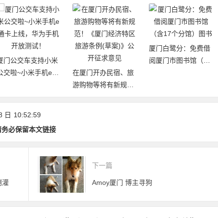
厦门白鹭分：免费借
厦门公交车支持小米
阅厦门市图书馆（含
公交啦~小米手机e通
在厦门开办民宿、旅
17个分馆）图书
卡上线，华为手机开
游购物等将有新规
放测试！
范！《厦门经济特区
旅游条例(草案)》公
8 日
10:52:59
开征求意见
请务必保留本文链接
下一篇
倒灌
Amoy厦门 博主寻狗