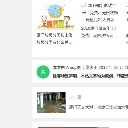
自驾游去厦门的
2019厦门旅游年卡：
厦门垃圾分类和上海
屿，车怎么停，
免费、无限次畅玩厦
垃圾分类有什么差异
哪里？
门21大景区
点和优缺点？
本文由
Amoy厦门
发表于 2012 年 10 月 1
除非特殊声明，本站文章均为原创，转载
上一篇
厦门天文大潮：轮渡低洼处海水