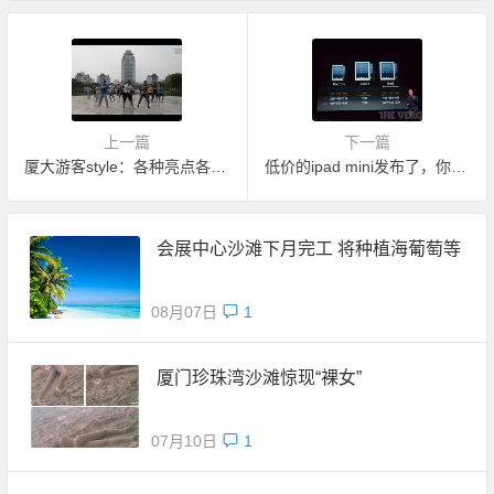
上一篇
下一篇
厦大游客style：各种亮点各种搞笑
低价的ipad mini发布了，你会买吗？
会展中心沙滩下月完工 将种植海葡萄等
08月07日
1
厦门珍珠湾沙滩惊现“裸女”
07月10日
1