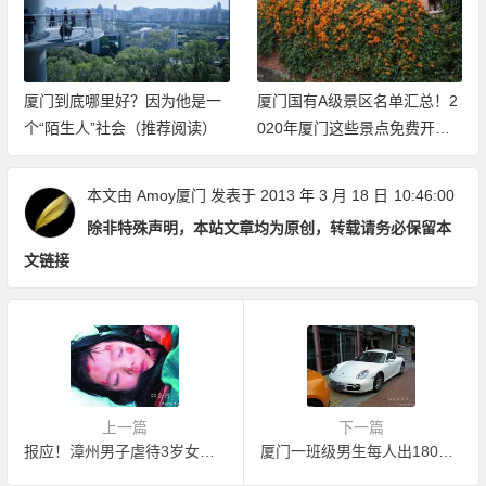
厦门到底哪里好？因为他是一
厦门国有A级景区名单汇总！2
个“陌生人”社会（推荐阅读）
020年厦门这些景点免费开放
（持续更新中）
本文由
Amoy厦门
发表于 2013 年 3 月 18 日
10:46:00
除非特殊声明，本站文章均为原创，转载请务必保留本
文链接
上一篇
下一篇
报应！漳州男子虐待3岁女儿后被货车碾断头
厦门一班级男生每人出180，击退骚扰班花高帅富