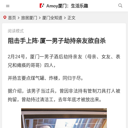
Amoy厦门：生活乐趣
首页
旅居厦门
厦门全知道
正文
阅读模式
阻击手上阵·厦一男子劫持亲友欲自杀
2月24号，厦门一男子酒后劫持亲友（母亲、女友、表
兄和瘫痪的哥哥）四人，
并扬言要点煤气罐、炸楼，同归于尽。
据介绍，该男子当过兵，曾因非法持有管制刀具打人被
拘留，曾劫持过清洁工，去年年底才被放出来。