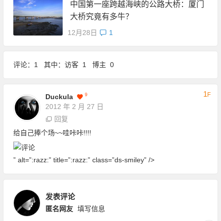
中国第一座跨越海峡的公路大桥：厦门
大桥究竟有多牛？
12月28日
1
评论：1 其中：访客 1 博主 0
1
F
9
Duckula
2012 年 2 月 27 日
回复
给自己捧个场~~哇咔咔!!!!
” alt=”:razz:” title=”:razz:” class=”ds-smiley” />
发表评论
匿名网友
填写信息