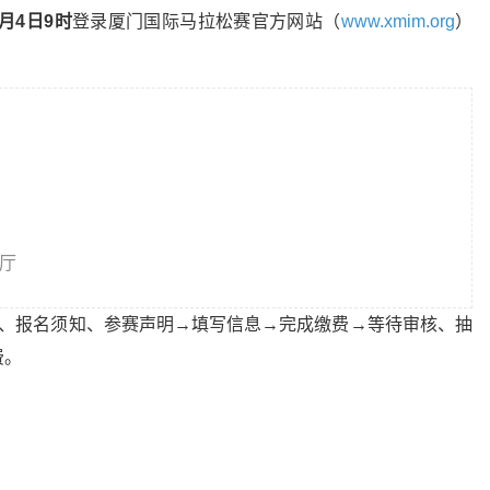
0月4日9时
登录厦门国际马拉松赛官方网站（
www.xmim.org
）
厅
程、报名须知、参赛声明→填写信息→完成缴费→等待审核、抽
费。