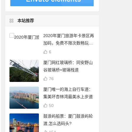
本站推荐
2020年厦门旅游年卡景区再
加码，免费不限次数畅玩24
个景点
6
厦门网红玻璃桥：同安野山
谷玻璃桥+玻璃栈道
76
厦门唯一的海上自行车道：
集美环杏林湾最美水上步道
50
鼓浪屿船票：厦门鼓浪屿轮
渡,怎么选码头?