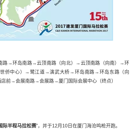
南路→环岛南路→云顶南路（向北）→云顶南路（向南）→环
世侨中心）→鹭江道→演武大桥→环岛南路→环岛东路（向
酒店前→会展南路→会展路→厦门国际会展中心（终点）
国际半程马拉松赛
”，并于12月10日在厦门海沧鸣枪开跑。