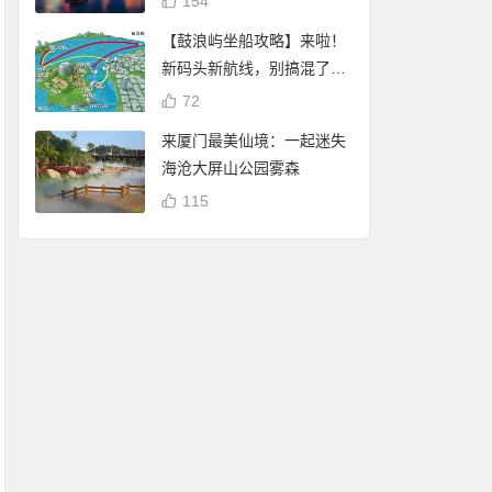
154
【鼓浪屿坐船攻略】来啦！
新码头新航线，别搞混了
哦！
72
来厦门最美仙境：一起迷失
海沧大屏山公园雾森
115