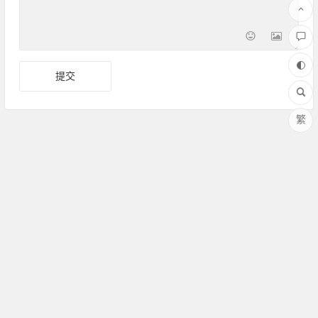
繁
Copyright ©Amoy厦门 版权所有 备案号：
闽ICP备17030486
号-1
联系QQ：364958008