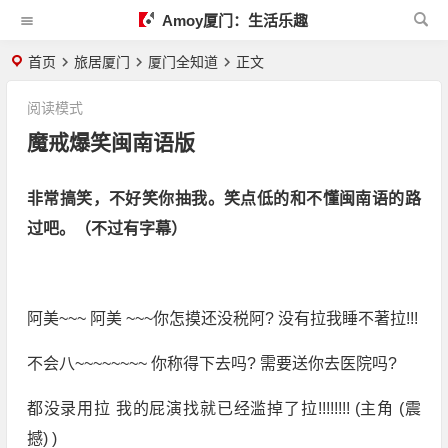
Amoy厦门：生活乐趣
首页
旅居厦门
厦门全知道
正文
阅读模式
魔戒爆笑闽南语版
非常搞笑，不好笑你抽我。笑点低的和不懂闽南语的路
过吧。（不过有字幕）
阿美~~~ 阿美 ~~~你怎摸还没税阿? 没有拉我睡不著拉!!!
不会八~~~~~~~~ 你称得下去吗? 需要送你去医院吗?
都没录用拉 我的屁演找就已经滥掉了拉!!!!!!!! (主角 (震
撼) )