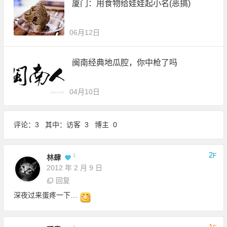
厦门：用食物给娃娃起小名(恶搞)
06月12日
闽南经典地瓜腔，你中枪了吗
04月10日
评论：3 其中：访客 3 博主 0
2
F
1
林肆
2012 年 2 月 9 日
回复
深夜过来蛋疼一下…
1