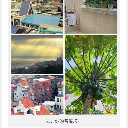
去，你的曾厝垵！